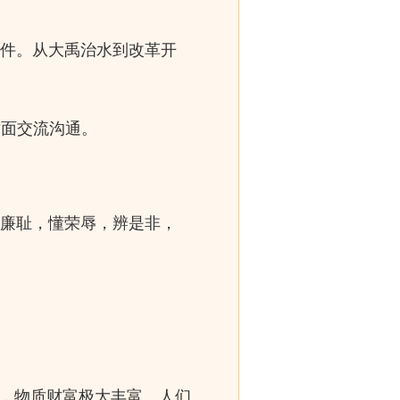
。
事件。从大禹治水到改革开
对面交流沟通。
知廉耻，懂荣辱，辨是非，
产，物质财富极大丰富。人们