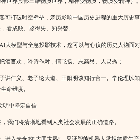
精神世界投影三维物质世界，精神变物质，物质变精神）
游客可打破时空壁垒，亲历影响中国历史进程的重大历史
坚，看成败、鉴得失、知兴替。
AI大模型与全息投影技术，您可以与心仪的历史人物面
白把酒言欢，吟诗作对，情飞扬、志高昂、人灵秀；
孔子讲仁义、老子论大道、王阳明谈知行合一。学伦理以
升生命维度。
文明中坚定自信
，我们将清晰地看到人类社会发展的正确道路。
 进入未来的“大同世界”，见证智能机器人承担物质生