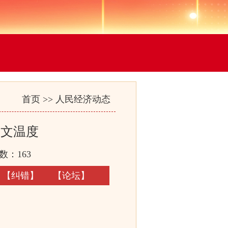
首页
>>
人民经济动态
人文温度
数：
163
【
纠错
】
【
论坛
】