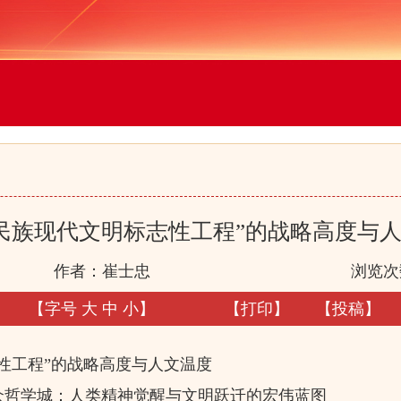
民族现代文明标志性工程”的战略高度与
作者：崔士忠
浏览次
【字号
大
中
小
】
【
打印
】
【
投稿
】
性工程”的战略高度与人文温度
众哲学城：人类精神觉醒与文明跃迁的宏伟蓝图