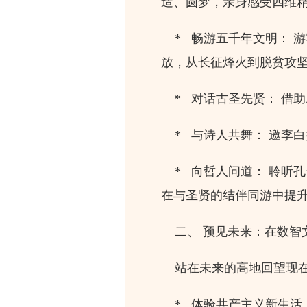
造、圆梦，亲身感受四维
* 畅游五千年文明： 
放，从长征烽火到脱贫攻
* 对话古圣先贤： 借助
* 与诗人共舞： 邀李
* 向哲人问道： 聆听
在与圣贤的结伴同游中提
二、 预见未来：在数智
站在未来的高地回望现在
* 体验共产主义新生活：