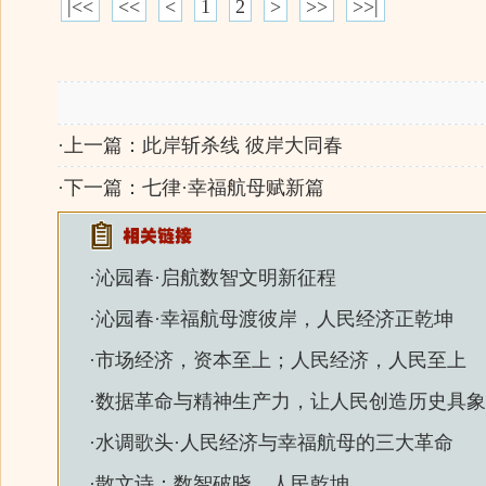
|<<
<<
<
1
2
>
>>
>>|
·上一篇：
此岸斩杀线 彼岸大同春
·下一篇：
七律·幸福航母赋新篇
·
沁园春·启航数智文明新征程
·
沁园春·幸福航母渡彼岸，人民经济正乾坤
·
市场经济，资本至上；人民经济，人民至上
·
数据革命与精神生产力，让人民创造历史具象
·
水调歌头·人民经济与幸福航母的三大革命
·
散文诗：数智破晓，人民乾坤