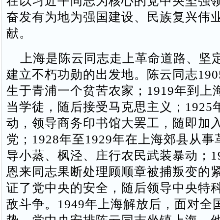
在以习近平同志为核心的党中央坚强
奋发有为地为强国建设、民族复兴伟
献。
上海是陈云同志走上革命道路、坚
建立不朽功勋的出发地。陈云同志1905
生于青浦一个贫苦农家；1919年到上
当学徒，随后接受马克思主义；1925
动，领导商务印书馆大罢工，随即加
党；1928年至1929年在上海郊县从
导小蒸、枫泾、庄行农民武装暴动；19
恩来同志果断处理顾顺章被捕叛变的
证了党中央的安全，随后领导中央特
敌斗争。1949年上海解放后，面对全