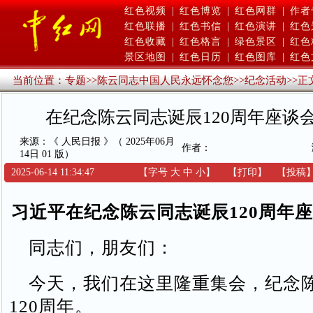
红色视频
|
红色博览
|
红色网群
|
作者
红色联播
|
红色书信
|
红色演讲
|
红色
红色收藏
|
红色格言
|
绿色景区
|
红色
景区地图
|
红色日历
|
红色图库
|
红色
当前位置：
专题
>>
陈云同志中国人民永远怀念您
>>
纪念活动
>>
正
在纪念陈云同志诞辰120周年座谈
来源：《 人民日报 》（ 2025年06月
作者：
14日 01 版）
2025-06-14 11:34:47
【字号
大
中
小
】
【
打印
】
【
投稿
习近平在纪念陈云同志诞辰120周年
同志们，朋友们：
今天，我们在这里隆重集会，纪念
120周年。