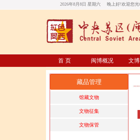
2026年8月8日 星期
六
晚上好!欢迎您
首 页
闽博概况
文博
藏品管理
馆藏文物
文物征集
文物保管