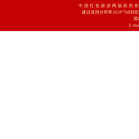
中 国 红 色 旅 游 网 版 权 所 
建议使用分辩率1024*768浏
冀I
E-mai