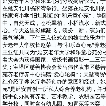
延安老年大学和乐童心苑分校揭牌仪式，于20
在延安北川杨家湾举行。坐落在延安北川的
杨家湾小学”旧址附近的“和乐童心苑”，静
中，自然天成，苍松翠柏，小桥流水，新式
心。今天这里彩旗翻飞，装扮一新，演员们
喜气洋洋。下午三点仪式在的雄壮鼓乐声中
安老年大学校长赵荣山与“和乐童心苑”养
王亚红共同为“延安老年大学和乐童心苑分
着大会为获得国家、省级书画摄影一二三等
奖；宝塔区慈善协会会长马伟代表市区慈善
苑养老疗养中心捐赠“爱心轮椅”；天墅商
红介绍了养老疗养苑创办的意图和经过，她
苑”是延安首创一所私人综合养老机构，并
携手创办具有养老、艺术教学、农耕园艺等
学分校，同时含有幼儿园、知青苑等内容，