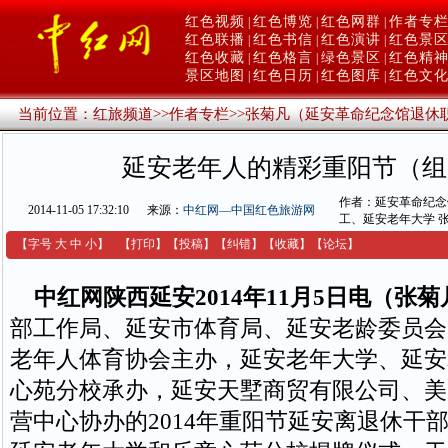
红色视频
红色博览
红色网群
作者专
|
|
|
红色联播
红色书信
红色演讲
红色景
|
|
|
红色收藏
红色格言
绿色景区
红色精
|
|
|
景区地图
红色日历
红色图库
红色文
|
|
|
当前位置：
红旅频道
>>
作者专栏
>>
张菊凡（延安革命纪念馆退休
延安老年人的精彩重阳节（组
作者：延安革命纪念
2014-11-05 17:32:10
来源：
中红网—中国红色旅游网
工、延安老年大学 
【字号
大
中
小
】
【
打印
】
【
投稿
】
【
纠错
】
【收藏】
【
论坛
】
中红网陕西延安2014年11月5日电（张菊
部工作局、延安市体育局、延安老龄委员会
老年人体育协会主办，延安老年大学、延安
心苑分校承办，延安天墅商贸有限公司、美
营中心协办的2014年重阳节延安离退休干