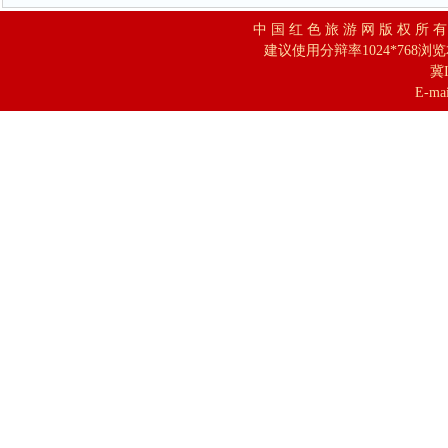
中 国 红 色 旅 游 网 版 权 所 
建议使用分辩率1024*768浏
冀I
E-mai