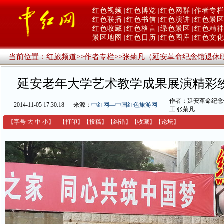
红色视频
红色博览
红色网群
作者专
|
|
|
红色联播
红色书信
红色演讲
红色景
|
|
|
红色收藏
红色格言
绿色景区
红色精
|
|
|
景区地图
红色日历
红色图库
红色文
|
|
|
当前位置：
红旅频道
>>
作者专栏
>>
张菊凡（延安革命纪念馆退休
延安老年大学艺术教学成果展演精彩
作者：延安革命纪念
2014-11-05 17:30:18
来源：
中红网—中国红色旅游网
工 张菊凡
【字号
大
中
小
】
【
打印
】
【
投稿
】
【
纠错
】
【收藏】
【
论坛
】