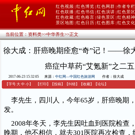
红色视频
红色博览
红色网群
作者专
|
|
|
红色联播
红色书信
红色演讲
红色景
|
|
|
红色收藏
红色格言
绿色景区
红色精
|
|
|
景区地图
红色日历
红色图库
红色文
|
|
|
当前位置：
资料类
>>
中华养生
>>
正文
徐大成：肝癌晚期痊愈“奇”记！——徐
癌症中草药“艾氪新”之二五
2017-06-23 15:32:05
来源：
中红网—中国红色旅游网
作者：徐大成
【字号
大
中
小
】
【
打印
】
【
投稿
】
【
纠错
】
【收藏】
【
论坛
】
李先生，四川人，今年65岁，肝癌晚期
发。
2008年冬天，李先生因吐血到医院检查
晚期，他不相信，就去301医院再次检查，