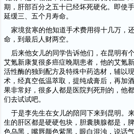
期，肝部百分之五十已经坏死硬化。即使
延缓三、五个月寿命。
家境贫寒的他知道手术费用得十几万，还
命，到最后人财两空。
后来他女儿的同学告诉他们，在昆明有个
艾氪新康复很多癌症晚期患者，他的艾氪
活性酶的独到配方及特殊中药选材，辅以
术，经真空低温萃取，提纯成膏后，再加
果非常好，很多人都是医院判死刑的，他
们去试试吧。
于是李先生在女儿的陪同下来到昆明。来
生的肝区都是硬硬包块，胆囊胰腺都是，
色乌黑，嘴唇颜色紫黑，眼白混浊，说话