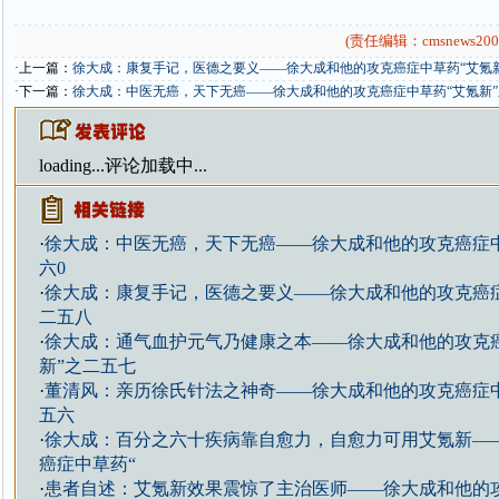
(责任编辑：cmsnews200
·上一篇：
徐大成：康复手记，医德之要义——徐大成和他的攻克癌症中草药“艾氪
·下一篇：
徐大成：中医无癌，天下无癌——徐大成和他的攻克癌症中草药“艾氪新”
loading...
评论加载中...
·
徐大成：中医无癌，天下无癌——徐大成和他的攻克癌症中
六0
·
徐大成：康复手记，医德之要义——徐大成和他的攻克癌症
二五八
·
徐大成：通气血护元气乃健康之本——徐大成和他的攻克
新”之二五七
·
董清风：亲历徐氏针法之神奇——徐大成和他的攻克癌症中
五六
·
徐大成：百分之六十疾病靠自愈力，自愈力可用艾氪新—
癌症中草药“
·
患者自述：艾氪新效果震惊了主治医师——徐大成和他的