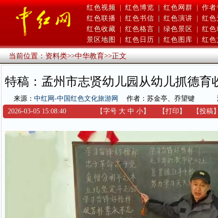
红色视频
|
红色博览
|
红色网群
|
作者
红色联播
|
红色书信
|
红色演讲
|
红色
红色收藏
|
红色格言
|
绿色景区
|
红色
景区地图
|
红色日历
|
红色图库
|
红色
当前位置：
资料类
>>
中华教育
>>
正文
特稿：孟州市志贤幼儿园从幼儿抓德育
来源：
中红网-中国红色文化旅游网
作者：苏金亭、乔望键
2026-03-05 15:08:40
【字号
大
中
小
】
【
打印
】
【
投稿