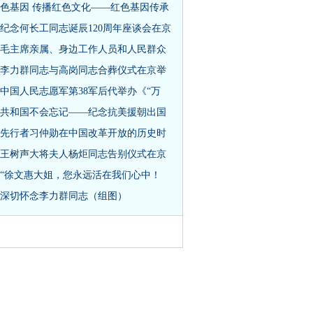
色基因 传播红色文化——红色基因传承
纪念何长工同志诞辰120周年座谈会在京
毛主席亲属、身边工作人员和人民群众
李力群同志与高岗同志合葬仪式在京举
中国人民志愿军第38军后代举办《“万
共和国不会忘记——纪念抗美援朝出国
先行者习仲勋在中国改革开放的历史时
王树声大将夫人杨炬同志告别仪式在京
“徐文惠大姐，您永远活在我们心中！
深切怀念李力群同志（组图）