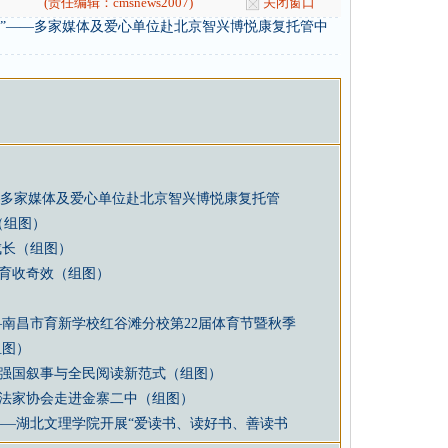
(责任编辑：cmsnews2007)
关闭窗口
子”——多家媒体及爱心单位赴北京智兴博悦康复托管中
—多家媒体及爱心单位赴北京智兴博悦康复托管
（组图）
成长（组图）
育收奇效（组图）
—南昌市育新学校红谷滩分校第22届体育节暨秋季
组图）
强国叙事与全民阅读新范式（组图）
法家协会走进金寨二中（组图）
——湖北文理学院开展“爱读书、读好书、善读书