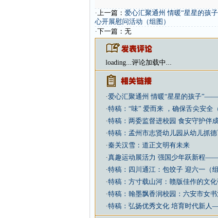
·上一篇：
爱心汇聚通州 情暖“星星的孩
心 开展慰问活动（组图）
·下一篇：无
loading...
评论加载中...
·
爱心汇聚通州 情暖“星星的孩子”—
·
特稿：“味” 爱而来 ，确保舌尖安全
·
特稿：两委监督进校园 食安守护伴
·
特稿：孟州市志贤幼儿园从幼儿抓德
·
秦关汉雪：道正文明有未来
·
真趣运动展活力 强国少年跃新程—
·
特稿：四川通江：包饺子 迎六一（
·
特稿：方寸载山河：赣版佳作的文化
·
特稿：翰墨飘香润校园：六安市女书
·
特稿：弘扬优秀文化 培育时代新人