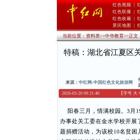
红色视频
|
红色联播
|
红色收藏
|
景区地图
|
当前位置：
资料类
>>
中华教育
>>
正文
特稿：湖北省江夏区
来源：
中红网-中国红色文化旅游网
2026-03-20 09:21:40
【字号
大
阳春三月，情满校园。3月1
办事处关工委在金水学校开展了
题捐赠活动，为该校10名贫