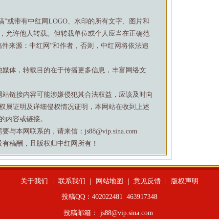
特稿”或带有中红网LOGO、水印的所有文字、图片和
，允许他人转载。但转载单位或个人应当在正确范
稿件来源：中红网”和作者，否则，中红网将依法追
他媒体，转载目的在于传播更多信息，丰富网络文
网站链接内容可能涉嫌侵犯其合法权益，应该及时向
权属证明及详细侵权情况证明，本网站在收到上述
的内容或链接。
网联系的，请来信：js88@vip.sina.com
没有稿酬，且版权归中红网所有！
关于我们
|
联系我们
|
网站地图
|
意见反馈
|
版权声明
投稿QQ：402022481
463917348
投稿邮箱：
js88@vip.sina.com