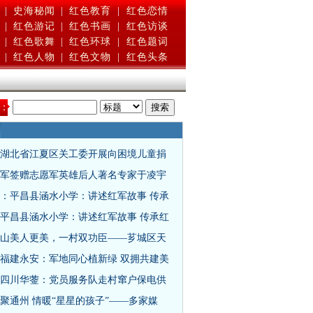
|
史海秘闻
|
红色教育
|
红色恋情
|
红色游记
|
红色书画
|
红色访谈
|
红色歌舞
|
红色环球
|
红色题词
|
红色人物
|
红色文物
|
红色头条
：
湖北省江夏区关工委开展向困境儿童捐
军签赠志愿军英雄后人著名专家于凌宇
：平昌县涵水小学：讲述红军故事 传承
平昌县涵水小学：讲述红军故事 传承红
山美人更美，一村双功臣——芗城区天
福建永安：军地同心植新绿 双拥共建美
四川华蓥：党员服务队走村窜户保电供
聚通州 情暖“星星的孩子”——多家媒