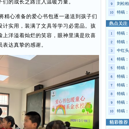
子们的成长之路注入温暖力量。
刘松柏
特稿：
将精心准备的爱心书包逐一递送到孩子们
设计实用，装满了文具等学习必需品。孩
特稿：
脸上洋溢着灿烂的笑容，眼神里满是欣喜
特稿：
员表达真挚的感谢。
中红头
特稿：
特稿：
特稿：
特稿：
特稿：
特稿：
特稿：