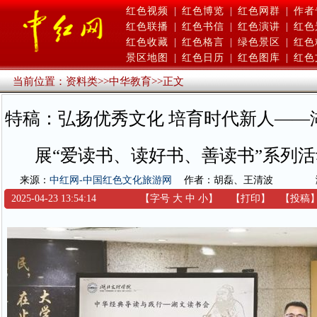
红色视频
|
红色博览
|
红色网群
|
作者
红色联播
|
红色书信
|
红色演讲
|
红色
红色收藏
|
红色格言
|
绿色景区
|
红色
景区地图
|
红色日历
|
红色图库
|
红色
当前位置：
资料类
>>
中华教育
>>
正文
特稿：弘扬优秀文化 培育时代新人——
展“爱读书、读好书、善读书”系列
来源：
中红网-中国红色文化旅游网
作者：胡磊、王清波
2025-04-23 13:54:14
【字号
大
中
小
】
【
打印
】
【
投稿