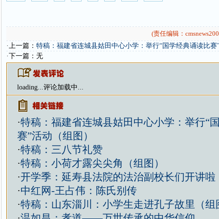
(责任编辑：cmsnews200
·上一篇：
特稿：福建省连城县姑田中心小学：举行“国学经典诵读比赛
·下一篇：无
loading...
评论加载中...
·
特稿：福建省连城县姑田中心小学：举行“
赛”活动（组图）
·
特稿：三八节礼赞
·
特稿：小荷才露尖尖角（组图）
·
开学季：延寿县法院的法治副校长们开讲啦
·
中红网-王占伟：陈氏别传
·
特稿：山东淄川：小学生走进孔子故里（组
·
温如昌：孝道——万世传承的中华信仰