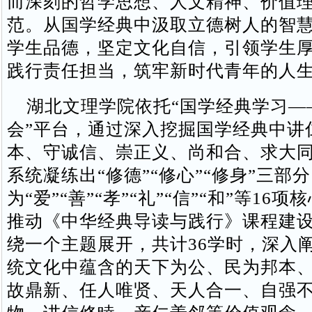
而深刻的哲学思想、人文精神、价值
范。从国学经典中汲取立德树人的智
学生品德，坚定文化自信，引领学生
践行责任担当，筑牢新时代青年的人
湖北文理学院依托“国学经典学习—
会”平台，通过深入挖掘国学经典中讲
本、守诚信、崇正义、尚和合、求大
系统凝练出“修德”“修心”“修身”三部
为“爱”“善”“孝”“礼”“信”“和”等16
推动《中华经典导读与践行》课程建
绕一个主题展开，共计36学时，深入
统文化中蕴含的天下为公、民为邦本
故鼎新、任人唯贤、天人合一、自强