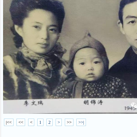
|<<
<<
<
1
2
>
>>
>>|