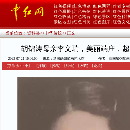
红色视频
红色博览
红色网群
作者专
|
|
|
红色联播
红色书信
红色演讲
红色景
|
|
|
红色收藏
红色格言
绿色景区
红色精
|
|
|
景区地图
红色日历
红色图库
红色文
|
|
|
当前位置：
资料类
>>
中华传统
>>
正文
胡锦涛母亲李文瑞，美丽端庄，超
2023-07-21 10:06:09
来源：马国斌钢笔画艺术馆
作者：马国斌钢笔画
【字号
大
中
小
】
【
打印
】
【
投稿
】
【
纠错
】
【收藏】
【
论坛
】