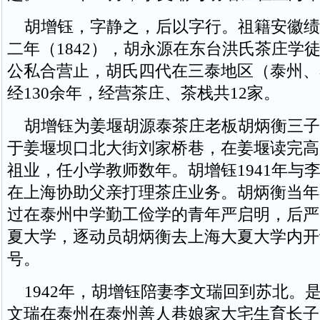
胡增钰，字静之，后以字行。祖籍安徽绩
二年（1842），胡永源在东台洪氏茶庄学徒
公私合营止，胡氏四代在三泰地区（泰州、
经130余年，经营茶庄、茶栈共12家。
胡增钰为姜堰胡源泰茶庄老板胡炳衡三子，
于姜堰坝口北大街刘家桥巷，在姜堰读完高
祖业，任小学教师数年。胡增钰1941年与
在上海协助父亲打理茶庄业务。胡炳衡当年
过在泰州中学勤工俭学的青年严启明，后严
夏大学，逐动员胡炳衡去上海大夏大学内开
号。
1942年，胡增钰陪妻李文瑞回到苏北。是
文瑞在泰州在泰州善人巷娘家大宅生育长子