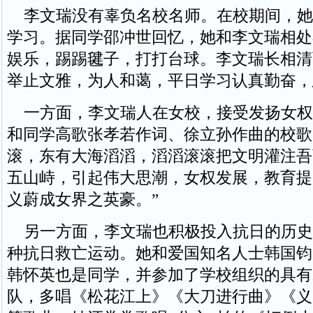
李文瑞没有辜负名校名师。在校期间，她
学习。据同学邵冲世回忆，她和李文瑞相处
娱乐，踢踢毽子，打打台球。李文瑞长相清
举止文雅，为人和蔼，平日学习认真勤奋，
一方面，李文瑞人在女校，接受发扬女权
和同学高歌张孝若作词、徐立孙作曲的校歌
滚，东有大海滔滔，滔滔滚滚把文明灌注吾
五山峙，引起伟大思潮，女权发展，教育提
义蔚成女界之英豪。”
另一方面，李文瑞也积极投入抗日的历史
种抗日救亡运动。她和爱国知名人士韩国钧
韩怀英也是同学，并参加了学校组织的具有
队，多唱《松花江上》《大刀进行曲》《义