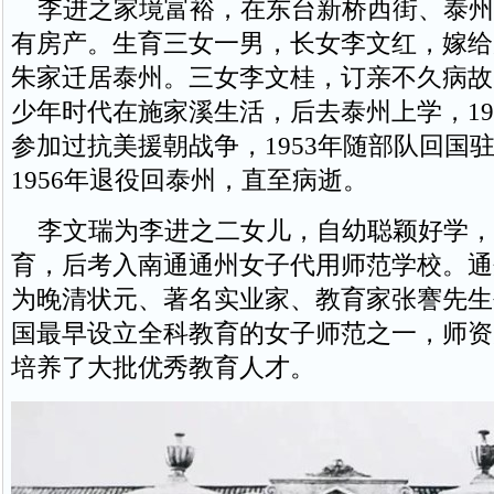
李进之家境富裕，在东台新桥西街、泰州
有房产。生育三女一男，长女李文红，嫁给
朱家迁居泰州。三女李文桂，订亲不久病故
少年时代在施家溪生活，后去泰州上学，19
参加过抗美援朝战争，1953年随部队回国
1956年退役回泰州，直至病逝。
李文瑞为李进之二女儿，自幼聪颖好学，
育，后考入南通通州女子代用师范学校。通
为晚清状元、著名实业家、教育家张謇先生
国最早设立全科教育的女子师范之一，师资
培养了大批优秀教育人才。