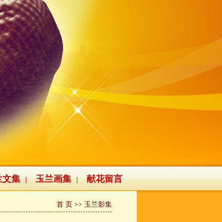
兰文集
玉兰画集
献花留言
|
|
首 页
>> 玉兰影集