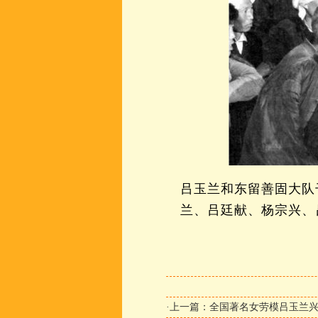
吕玉兰和东留善固大队
兰、吕廷献、杨宗兴、
·上一篇：
全国著名女劳模吕玉兰兴