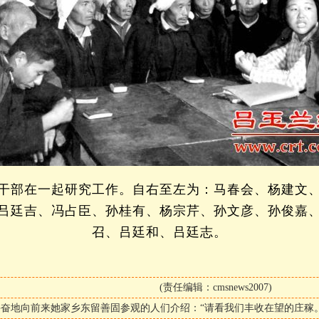
干部在一起研究工作。自右至左为：马春会、杨建文
吕廷吉、冯占臣、孙桂有、杨宗芹、孙文彦、孙俊嘉
召、吕廷和、吕廷志。
(责任编辑：cmsnews2007)
奋地向前来她家乡东留善固参观的人们介绍：“请看我们丰收在望的庄稼。