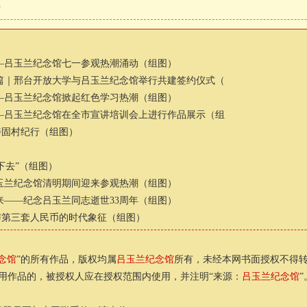
作
—吕玉兰纪念馆七一参观热潮涌动（组图）
篇｜邢台开放大学与吕玉兰纪念馆举行共建签约仪式（
—吕玉兰纪念馆掀起红色学习热潮（组图）
—吕玉兰纪念馆在全市宣讲培训会上进行作品展示（组
善固村纪行（组图）
下去”（组图）
玉兰纪念馆清明期间迎来参观热潮（组图）
来——纪念吕玉兰同志逝世33周年（组图）
与第三套人民币的时代象征（组图）
念馆
”的所有作品，版权均属
吕玉兰纪念馆
所有，未经本网书面授权不得
用作品的，被授权人应在授权范围内使用，并注明“来源：
吕玉兰纪念馆