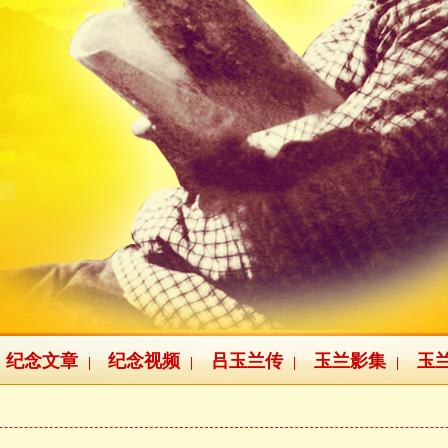
纪念文章
纪念视频
吕玉兰传
玉兰影集
玉
|
|
|
|