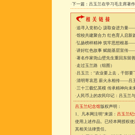
·下一篇：
吕玉兰在学习毛主席著
·
追寻入党初心 汲取奋进力量—
·
馆校共建聚合力 红色育人启新
·
弘扬榜样精神 筑牢思想根基—
·
讲好红色故事 赋能基层宣传—
·
著名作家尧山壁先生重回东留
·
走过玉兰路（组图）
·
吕玉兰：“农业要上去，干部要
·
清明寄哀思 薪火永相传——吕
·
三十三载忆英模 传承精神向未
·
人民币上的农民印记：吕玉兰
吕玉兰纪念馆
版权声明：
1、凡本网注明“来源：
吕玉兰纪
使用上述作品。已经本网授权使
其相关法律责任。