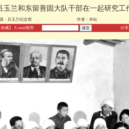
吕玉兰和东留善固大队干部在一起研究工
源：
吕玉兰纪念馆
作者：
本站
【收藏】
E-mail推荐:
分享