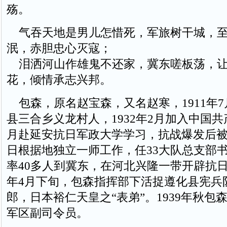
殇。
气吞天地是男儿怎惜死，军旅树干城，至
泯，赤胆忠心灭寇；
泪洒河山作雄鬼不还家，冀东嗟板荡，让
花，倾情承志兴邦。
包森，原名赵宝森，又名赵寒，1911年
县三合乡义龙村人，1932年2月加入中国共产
月赴延安抗日军政大学学习，抗战爆发后
日根据地独立一师工作，任33大队总支部书记
率40多人到冀东，在河北兴隆一带开辟抗日游
年4月下旬，包森指挥部下活捉遵化县宪兵
郎，日本裕仁天皇之“表弟”。1939年秋包
军区副司令员。