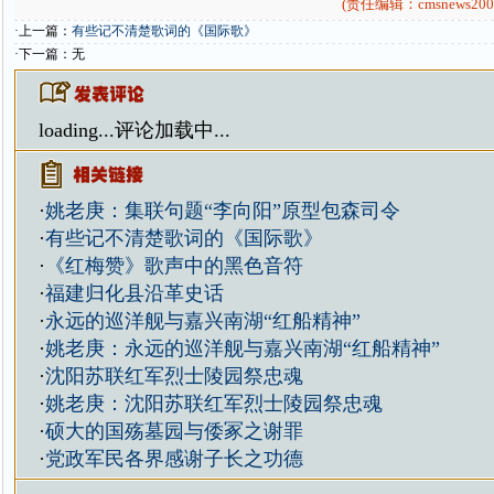
(责任编辑：cmsnews200
·上一篇：
有些记不清楚歌词的《国际歌》
·下一篇：无
loading...
评论加载中...
·
姚老庚：集联句题“李向阳”原型包森司令
·
有些记不清楚歌词的《国际歌》
·
《红梅赞》歌声中的黑色音符
·
福建归化县沿革史话
·
永远的巡洋舰与嘉兴南湖“红船精神”
·
姚老庚：永远的巡洋舰与嘉兴南湖“红船精神”
·
沈阳苏联红军烈士陵园祭忠魂
·
姚老庚：沈阳苏联红军烈士陵园祭忠魂
·
硕大的国殇墓园与倭冢之谢罪
·
党政军民各界感谢子长之功德