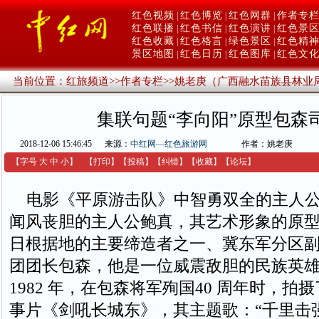
红色视频
红色博览
红色网群
作者专
|
|
|
红色联播
红色书信
红色演讲
红色景
|
|
|
红色收藏
红色格言
绿色景区
红色精
|
|
|
景区地图
红色日历
红色图库
红色文
|
|
|
当前位置：
红旅频道
>>
作者专栏
>>
姚老庚（广西融水苗族县林业
集联句题“李向阳”原型包森
2018-12-06 15:46:45
来源：
中红网—红色旅游网
作者：姚老庚
【字号
大
中
小
】
【
打印
】
【
投稿
】
【
纠错
】
【收藏】
【
论坛
】
电影《平原游击队》中智勇双全的主人公
闻风丧胆的主人公鲍真，其艺术形象的原
日根据地的主要缔造者之一、冀东军分区
团团长包森，他是一位威震敌胆的民族英
1982 年，在包森将军殉国40 周年时，拍
事片《剑吼长城东》，其主题歌：“千里击