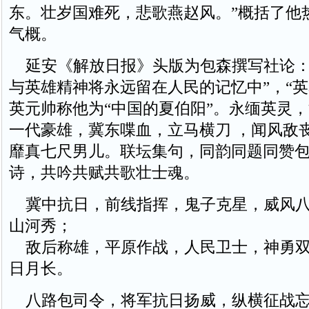
东。壮岁国难死，悲歌燕赵风。”概括了他
气概。
延安《解放日报》头版为包森撰写社论：
与英雄精神将永远留在人民的记忆中”，“英
英元帅称他为“中国的夏伯阳”。永缅英灵
一代豪雄，冀东喋血，立马横刀 ，闻风敌
靡真七尺男儿。联坛集句，同韵同题同赞
诗，共吟共赋共歌壮士魂。
冀中抗日，前线指挥，鬼子克星，威风八
山河秀；
敌后称雄，平原作战，人民卫士，神勇双
日月长。
八路包司令，将军抗日扬威，纵横征战忘