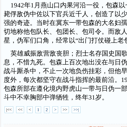
1942年1月燕山口内果河沿一役，包森
毙俘敌伪中佐以下官兵近千人，创造了以
强的奇迹。当时在冀东一带包森的大名妇
切地称他包队长、包团长、包司令。而敌
星，伪军们口角，经常以“出门打仗碰上老
英雄威振敌营敌丧胆；烈士名存国史国歌
息，不惜九死。包森上百次地出没在与日
战斗厮杀中，不止一次地负伤挂彩，但他
度外，每次都坚守在战斗指挥的最前沿。194
包森所部在遵化境内野虎山一带与日伪一
斗中不幸胸部中弹牺牲，终年31岁。
|<<
<<
<
1
2
>
>>
>>|