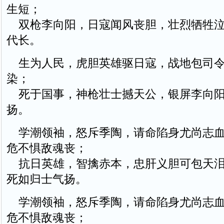
生短；
双枪李向阳，日寇闻风丧胆，壮烈牺牲泣
代长。
生为人民，虎胆英雄驱日寇，战地包司令
染；
死于国事，神枪壮士撼天公，银屏李向阳
扬。
学潮领袖，怒斥季陶，请命陷身尤尚志血
危不惧敌魂丧；
抗日英雄，智擒赤本，忠肝义胆可包天泪
死如归士气扬。
学潮领袖，怒斥季陶，请命陷身尤尚志血
危不惧敌魂丧；