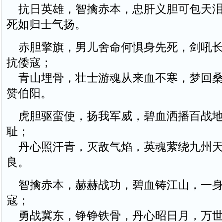
抗日英雄，智擒赤本，忠肝义胆可包天泪
死如归士气扬。
赤胆擎旗，男儿舍命何惧身先死，剑吼长
抗倭寇；
青山埋骨，壮士游魂从来血不寒，梦回桑
赞伯阳。
虎胆驱蛮使，扬我军威，碧血洒播百战地
耻；
丹心照汗青，灭敌气焰，英魂萦绕九州天
良。
智擒赤本，赫赫战功，碧血铸江山，一身
寇；
勇战冀东，铮铮铁骨，丹心昭日月，万世