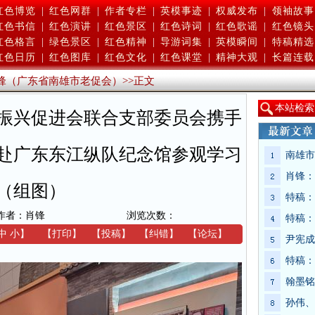
红色博览
|
红色网群
|
作者专栏
|
英模事迹
|
权威发布
|
领袖故事
红色书信
|
红色演讲
|
红色景区
|
红色诗词
|
红色歌谣
|
红色镜头
红色格言
|
绿色景区
|
红色精神
|
导游词集
|
英模瞬间
|
特稿精选
红色日历
|
红色图库
|
红色文化
|
红色课堂
|
精神大观
|
长篇连载
锋（广东省南雄市老促会）
>>
正文
本
站检索
振兴促进会联合支部委员会携手
赴广东东江纵队纪念馆参观学习
南雄市
肖锋：
（组图）
特稿：
作者：肖锋
浏览次数：
特稿：
中
小
】
【
打印
】
【
投稿
】
【
纠错
】
【
论坛
】
尹宪成
特稿：
翰墨铭
孙伟、