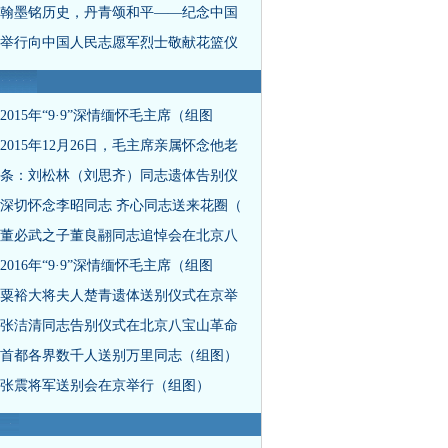
翰墨铭历史，丹青颂和平——纪念中国
举行向中国人民志愿军烈士敬献花篮仪
2015年“9·9”深情缅怀毛主席（组图
2015年12月26日，毛主席亲属怀念他老
条：刘松林（刘思齐）同志遗体告别仪
深切怀念李昭同志 齐心同志送来花圈（
董必武之子董良翮同志追悼会在北京八
2016年“9·9”深情缅怀毛主席（组图
粟裕大将夫人楚青遗体送别仪式在京举
张洁清同志告别仪式在北京八宝山革命
首都各界数千人送别万里同志（组图）
张震将军送别会在京举行（组图）