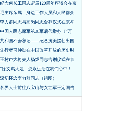
纪念何长工同志诞辰120周年座谈会在京
毛主席亲属、身边工作人员和人民群众
李力群同志与高岗同志合葬仪式在京举
中国人民志愿军第38军后代举办《“万
共和国不会忘记——纪念抗美援朝出国
先行者习仲勋在中国改革开放的历史时
王树声大将夫人杨炬同志告别仪式在京
“徐文惠大姐，您永远活在我们心中！
深切怀念李力群同志（组图）
各界人士前往八宝山与女红军王定国告