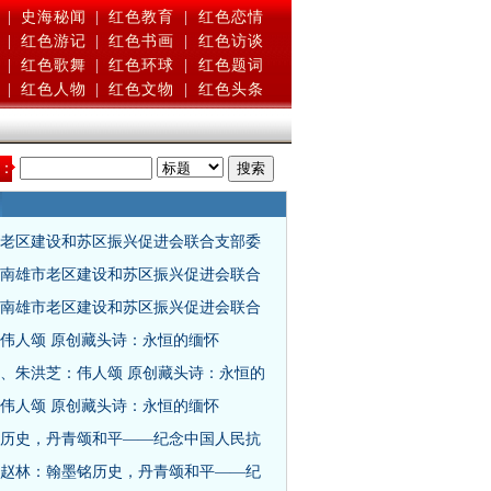
|
史海秘闻
|
红色教育
|
红色恋情
|
红色游记
|
红色书画
|
红色访谈
|
红色歌舞
|
红色环球
|
红色题词
|
红色人物
|
红色文物
|
红色头条
：
老区建设和苏区振兴促进会联合支部委
南雄市老区建设和苏区振兴促进会联合
南雄市老区建设和苏区振兴促进会联合
伟人颂 原创藏头诗：永恒的缅怀
、朱洪芝：伟人颂 原创藏头诗：永恒的
伟人颂 原创藏头诗：永恒的缅怀
历史，丹青颂和平——纪念中国人民抗
赵林：翰墨铭历史，丹青颂和平——纪