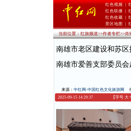
红色视频
|
红色联播
|
红色收藏
|
景区地图
|
当前位置：
红旅频道
>>
作者专栏
>>
肖
南雄市老区建设和苏区
南雄市爱善支部委员会
来源：
中红网-中国红色文化旅游网
2025-09-15 14:29:37
【字号
大