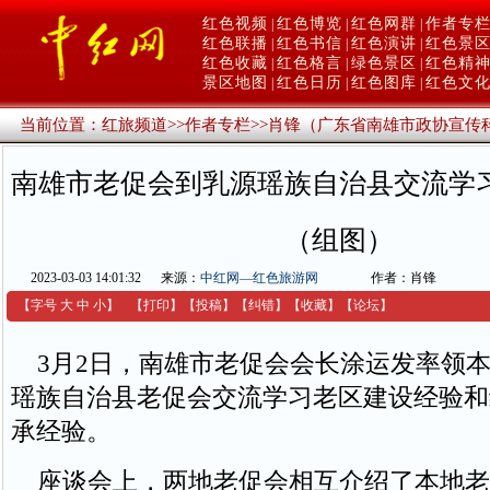
红色视频
红色博览
红色网群
作者专
|
|
|
红色联播
红色书信
红色演讲
红色景
|
|
|
红色收藏
红色格言
绿色景区
红色精
|
|
|
景区地图
红色日历
红色图库
红色文
|
|
|
当前位置：
红旅频道
>>
作者专栏
>>
肖锋（广东省南雄市政协宣传
南雄市老促会到乳源瑶族自治县交流学
（组图）
2023-03-03 14:01:32
来源：
中红网—红色旅游网
作者：肖锋
【字号
大
中
小
】
【
打印
】
【
投稿
】
【
纠错
】
【收藏】
【
论坛
】
3月2日，南雄市老促会会长涂运发率领本
瑶族自治县老促会交流学习老区建设经验和
承经验。
座谈会上，两地老促会相互介绍了本地老