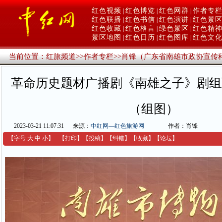
红色视频
红色博览
红色网群
作者专
|
|
|
红色联播
红色书信
红色演讲
红色景
|
|
|
红色收藏
红色格言
绿色景区
红色精
|
|
|
景区地图
红色日历
红色图库
红色文
|
|
|
当前位置：
红旅频道
>>
作者专栏
>>
肖锋（广东省南雄市政协宣传
革命历史题材广播剧《南雄之子》剧组
（组图）
2023-03-21 11:07:31
来源：
中红网—红色旅游网
作者：肖锋
【字号
大
中
小
】
【
打印
】
【
投稿
】
【
纠错
】
【收藏】
【
论坛
】