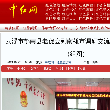
红色视频
红色博览
红色网群
作者专
|
|
|
红色联播
红色书信
红色演讲
红色景
|
|
|
红色收藏
红色格言
绿色景区
红色精
|
|
|
景区地图
红色日历
红色图库
红色文
|
|
|
当前位置：
红旅频道
>>
作者专栏
>>
肖锋（广东省南雄市政协宣传
云浮市郁南县老促会到南雄市调研交流
（组图）
2019-10-22 15:08:28
来源：
中红网—红色旅游网
作者：肖锋
【字号
大
中
小
】
【
打印
】
【
投稿
】
【
纠错
】
【收藏】
【
论坛
】