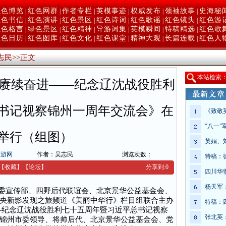
红色博览
红色网群
作者专栏
英模事迹
权威发布
领袖故事
史海秘
|
|
|
|
|
|
红色书信
红色演讲
红色景区
红色诗词
红色歌谣
红色镜头
红色游
|
|
|
|
|
|
红色格言
绿色景区
红色精神
导游词集
英模瞬间
特稿精选
红色歌
|
|
|
|
|
|
红色日历
红色图库
红色文化
红色课堂
精神大观
长篇连载
红色人
|
|
|
|
|
|
志民
>>
正文
本
站检索
承赓续奋进——纪念辽沈战役胜利
书记视察锦州一周年交流会》在
《致敬
“八一
举行（组图）
英娟、
旅游网
作者：吴志民
浏览次数：
特稿：
【收藏】
【
论坛
】
分享到:
0
四川华
杨天军
市委宣传部、四野后代联谊会、北京景华公益基金会、
央新影发现之旅频道《美丽中华行》栏目组联合主办
特稿：
—纪念辽沈战役胜利七十五周年暨习近平总书记视察
张北英
锦州市委领导、将帅后代、北京景华公益基金会、党