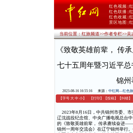
红色视频
|
红色联播
|
红色收藏
|
景区地图
|
当前位置：
红旅频道
>>
作者专栏
>>
吴
《致敬英雄前辈， 传
七十五周年暨习近平总
锦州
2023-08-16 16:55:16
来源：
中红网—红色
【字号
大
中
小
】
【
打印
】
【
投稿
】
【
纠错
】
2023年8月16日，中共锦州市委、
辽沈战役纪念馆、中央广播电视总台中
的《致敬英雄前辈， 传承赓续奋进—
锦州一周年交流会》在辽宁锦州举行。