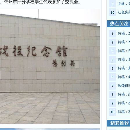
、锦州市部分学校学生代表参加了交流会。
党建，
红色头
特稿：2
特稿：2
特稿：
特稿：
特稿：
特稿：
歌颂祖
特稿：
特稿：
特稿：2