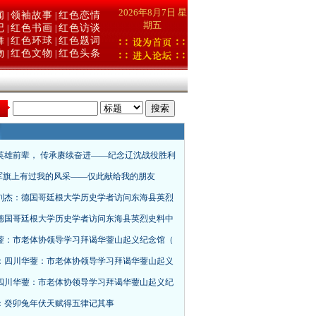
2026年8月7日 星
闻
领袖故事
红色恋情
|
|
期五
记
红色书画
红色访谈
|
|
舞
红色环球
红色题词
|
|
物
红色文物
红色头条
|
|
：
英雄前辈， 传承赓续奋进——纪念辽沈战役胜利
”军旗上有过我的风采——仅此献给我的朋友
刘杰：德国哥廷根大学历史学者访问东海县英烈
德国哥廷根大学历史学者访问东海县英烈史料中
蓥：市老体协领导学习拜谒华蓥山起义纪念馆（
：四川华蓥：市老体协领导学习拜谒华蓥山起义
四川华蓥：市老体协领导学习拜谒华蓥山起义纪
：癸卯兔年伏天赋得五律记其事