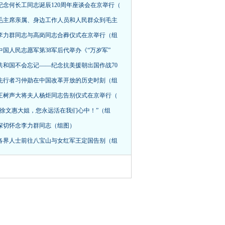
纪念何长工同志诞辰120周年座谈会在京举行（
毛主席亲属、身边工作人员和人民群众到毛主
李力群同志与高岗同志合葬仪式在京举行（组
中国人民志愿军第38军后代举办《“万岁军”
共和国不会忘记——纪念抗美援朝出国作战70
先行者习仲勋在中国改革开放的历史时刻（组
王树声大将夫人杨炬同志告别仪式在京举行（
“徐文惠大姐，您永远活在我们心中！”（组
深切怀念李力群同志（组图）
各界人士前往八宝山与女红军王定国告别（组