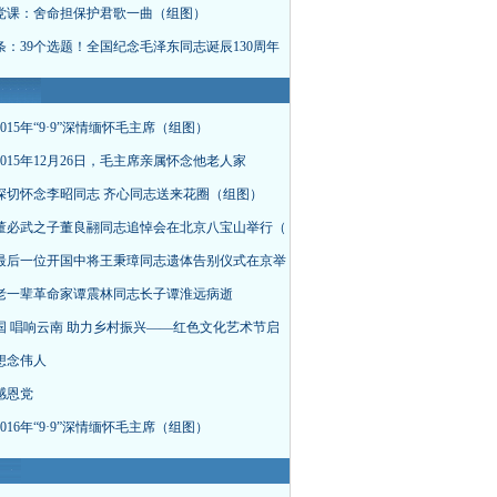
党课：舍命担保护君歌一曲（组图）
条：39个选题！全国纪念毛泽东同志诞辰130周年
015年“9·9”深情缅怀毛主席（组图）
015年12月26日，毛主席亲属怀念他老人家
深切怀念李昭同志 齐心同志送来花圈（组图）
董必武之子董良翮同志追悼会在北京八宝山举行（
最后一位开国中将王秉璋同志遗体告别仪式在京举
老一辈革命家谭震林同志长子谭淮远病逝
国 唱响云南 助力乡村振兴——红色文化艺术节启
想念伟人
感恩党
016年“9·9”深情缅怀毛主席（组图）