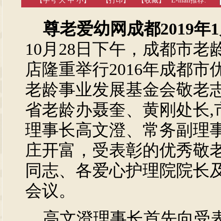
【字号
大
中
小
】
【
打印
】
【收藏】
E-mail推荐:
尊老爱幼网成都2019年
10月28日下午，成都市
店隆重举行2016年成都
老龄事业发展基金会敬老
省老龄办聂奎、黄刚处长,
理事长高文澄、常务副理
庄开富，受表彰的优秀敬
同志、各爱心护理院院长及
会议。
高文澄理事长首先向受表