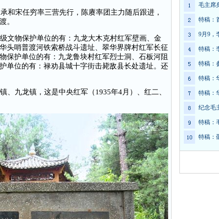
毛主席
承和宋任穷率三营先行，陈赓率团主力随后跟进，
特稿：
渡。
9月9
级文物保护单位的有：九龙大木克村红军壁画、金
华头哨普渡河铁索桥战斗遗址、翠华界牌村红军长征
特稿：
物保护单位的有：九龙鲁块村红军烈士洞、石板河阻
特稿：
护单位的有：禄劝县城十字街击毙敌县长处遗址。还
特稿：
、九龙镇，这是中央红军（1935年4月）、红二、
特稿：
。
纪念毛
特稿：
特稿：