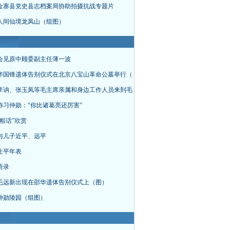
金寨县党史县志档案局协助拍摄抗战专题片
人间仙境龙凤山（组图）
会见原中顾委副主任薄一波
华国锋遗体告别仪式在北京八宝山革命公墓举行（
李讷、张玉凤等毛主席亲属和身边工作人员来到毛
称习仲勋：“你比诸葛亮还厉害”
粗话”欣赏
与儿子近平、远平
生平年表
语录
毛远新出现在邵华遗体告别仪式上（图）
仲勋陵园（组图）