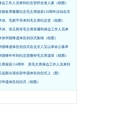
身边工作人员来到纪念堂怀念老人家（组图）
首都各界隆重纪念毛主席诞辰116周年活动在京
，李讷、毛新宇等来到毛主席纪念堂（组图）
李讷、张玉凤等毛主席亲属和身边工作人员来
参加华国锋遗体告别仪式集锦（组图）
华国锋遗体告别仪式在北京八宝山革命公墓举
华国锋年年到纪念堂瞻仰毛主席遗容（组图）
主席诞辰114周年 原毛主席身边工作人员来到
毛远新出现在邵华遗体告别仪式上（图）
邵华遗体告别仪式（组图）