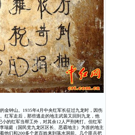
金钟山。1935年4月中央红军长征过九龙时，因伤
员。红军走后，那些逃走的地主武装又回到九龙，他
纪小的红军当帮工外，对其余12人严刑拷打。但红军
李瑞庭（国民党九龙区区长、恶霸地主）为首的地主
着他们和200多个老百姓来到落水洞前。几个匪兵把