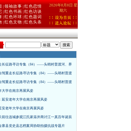
2026年8月8日 星
闻
领袖故事
红色恋情
|
|
期六
记
红色书画
红色访谈
|
|
舞
红色环球
红色题词
|
|
物
红色文物
红色头条
|
|
：
走长征路寻访专集（84）——头哨村普渡河、界
自驾重走长征路寻访专集（84）——头哨村普渡
自驾重走长征路寻访专集（84）——头哨村普渡
年大学在南京再展风姿
：延安老年大学在南京再展风姿
延安老年大学在南京再展风姿
长前往连城参观江氏家庙并商讨江一真百年诞辰
金寨县党史县志档案局协助拍摄抗战专题片