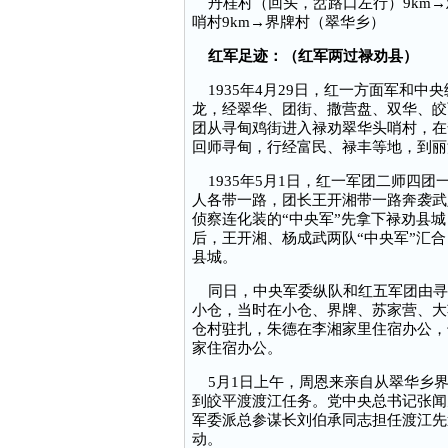
丹桂村（回头，岔路口左行）9km→鸡
哨村9km→界牌村（翠华乡）
红军足迹：（红军两过禄劝县）
1935年4月29日，红一方面军和中
龙，经翠华、团街、撒营盘、双华、皎西
团从寻甸鸡街进入禄劝翠华头哨村，在
回师寻甸，行经富民、禄丰等地，到丽
1935年5月1日，红一军团二师四团
人各带一路，团长王开湘带一路奔袭武
侦察连化装的“中央军”先拿下禄劝县城
后，王开湘、杨成武两队“中央军”汇
县城。
同日，中央军委纵队和红五军团由寻
小仓，当时在小仓、界牌、苏家营、大
仓村驻扎，朱德在李湘家里住宿办公，
家住宿办公。
5月1日上午，周恩来亲自从翠华乡界
到皎平渡渡江任务。党中央总书记张闻
军委派总参谋长刘伯承同志担任渡江先
动。