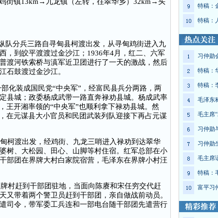
街镇13km→九龙镇（左转，往翠华乡）32km→头
特稿：
特稿：
央纵队分兵三路自寻甸县柯渡出发，从寻甸鸡街进入九
，到皎平渡渡过金沙江；1936年4月，红二、六军
习仲勋
普渡河铁索桥与滇军近卫团进行了一天的激战，然后
特稿：
江石鼓渡过金沙江。
特稿：
一部化装成国民党“中央军”，经富民县兵分两路，两
定县城；政委杨成武带一路直奔禄劝县城。杨成武率
毛泽东
，王开湘率领的“中央军”也顺利拿下禄劝县城。然
毛主席“
合，在元谋县大小官员和民团武装列队迎接下再占元谋
习仲勋
甸柯渡出发，经鸡街、九龙三哨进入禄劝到达翠华
习仲勋
婆树、大松园、田心、山脚等村住宿。红军总部在小
毛主席
干部团在界牌大村白家院宿营，毛泽东在界牌小村汪
特稿：
牌村赶到干部团驻地，当面向陈赓和宋任穷交代赶
富平习
天又带着两个警卫员赶到干部团，亲自做战前动员。
遣司令，带军委工兵连和一部电台随干部团先遣营行