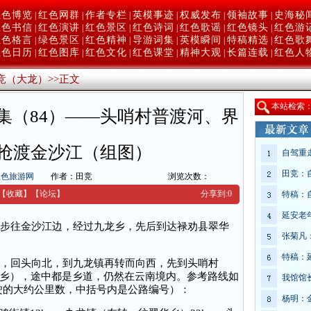
红色博览
红色网群
作者专栏
英模事迹
权威发布
领袖故事
史海秘
|
|
|
|
|
|
红色书信
红色演讲
红色景区
红色诗词
红色歌谣
红色镜头
红色游
|
|
|
|
|
|
红色格言
绿色景区
红色精神
导游词集
英模瞬间
特稿精选
红色歌
|
|
|
|
|
|
红色日历
红色图库
红色文化
红色课堂
精神大观
长篇连载
红色人
|
|
|
|
|
|
竞（大龙）
>>
正文
本
站检索
集（84）——头哨村普渡河、界
抢渡金沙江（组图）
自驾重
田竞：
红色旅游网
作者：田竞
浏览次数：
【收藏】
【
论坛
】
分享到:
0
特稿：
延安老
步往金沙江边，经过九龙乡，先后到达禄劝县翠华
张菊凡
特稿：
，回头向北，到九龙镇再转而向西，先到头哨村
乡），途中都是乡道，仍然在云南境内。参考路线如
我馆馆
驶的大约公里数，中括号内是公路编号）：
杨明：