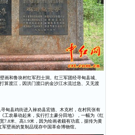
壁画和鲁块村红军烈士洞。红三军团经寻甸县城、
打算渡江，因洪门渡口的金沙江水流过急、又无渡
团从寻甸县鸡街进入禄劝县宏德、木克村，在村民张有
《工农暴动起来，实行打土豪分田地》，一幅为《红
7.8米、高1.9米，因为绘画者颇有功底，据传为黄
红军壁画的复制品现存中国革命博物馆。