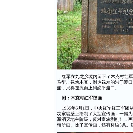
红军在九龙乡境内留下了木克村红军
马街、禄劝木克，到达禄劝的洪门渡口
船，只得逆流而上到皎平渡口。
附：木克村红军壁画
1935年5月1日，中央红军红三军
功家墙壁上绘制了大型宣传画，一幅为
军消灭地主阶级，反对富农剥削》，画宽
镇所画。除了宣传画，还有标语5条。