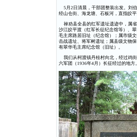
5月2日清晨，干部团整装出发。刘伯
经山仓街、海龙塘、石板河，直指皎平
禄劝县全县的红军遗址遗迹中，属省
沙江皎平渡（红军长征纪念馆等）、翠
毛主席路居旧址（纪念馆）；属市级文
击战遗址、将军树遗址；属县级文物保
有翠华毛主席纪念馆（旧址）。
我们从柯渡镇丹桂村向北，经过鸡街镇
六军团（1936年4月）长征经过的地方