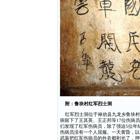
附：鲁块村红军烈士洞
红军烈士洞位于禄劝县九龙乡鲁块村的
病留下了王其英、王正邦等17位伤病
们发现了红军伤病员，除了强迫5位年
伤病员没有一个人屈服。一天黄昏，以
武装把红军伤病员的外衣都剥光了，押