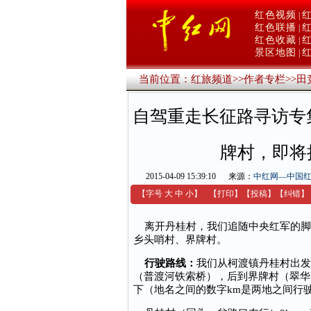
红色视频
|
红色联播
|
红色收藏
|
景区地图
|
当前位置：
红旅频道
>>
作者专栏
>>
田
自驾重走长征路寻访专
牌村，即将
2015-04-09 15:39:10
来源：
中红网—中国
【字号
大
中
小
】
【
打印
】
【
投稿
】
【
纠错
】
离开丹桂村，我们追随中央红军的脚
乡头哨村、界牌村。
行驶路线：
我们从柯渡镇丹桂村出发
（普渡河铁索桥），后到界牌村（翠华
下（地名之间的数字km是两地之间行