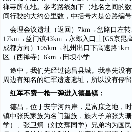
禅寺所在地。参考路线如下（地名之间的数
间行驶的大约公里数，中括号内是公路编号
会理会议遗址（返回）7km→岔路口左转上[
17km→益门镇43km→永郎入口上[G5京昆
成都方向）105km→礼州出口下高速路1k
区（西禅寺）6km→田坝小学
途中，我们先经过德昌县城。我事先没有
周边有知名的红军遗迹遗址，所以没有停留
红军不费一枪一弹进入德昌镇：
德昌，位于安宁河西岸，是富庶之地，时
镇中张氏家族为名门望族，族内子弟张为珊
学）、张卫炯（刘文辉同学）兄弟均为国民