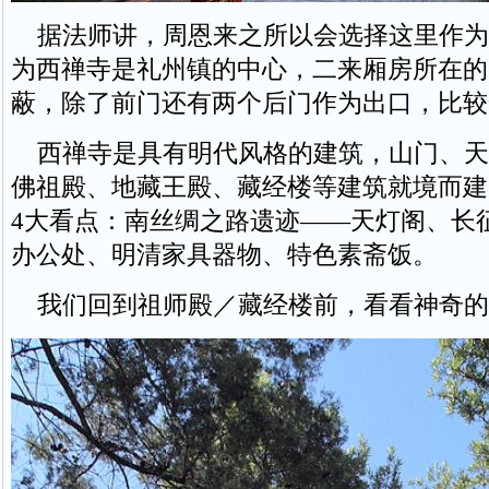
据法师讲，周恩来之所以会选择这里作为
为西禅寺是礼州镇的中心，二来厢房所在的
蔽，除了前门还有两个后门作为出口，比较
西禅寺是具有明代风格的建筑，山门、天
佛祖殿、地藏王殿、藏经楼等建筑就境而建
4大看点：南丝绸之路遗迹——天灯阁、长
办公处、明清家具器物、特色素斋饭。
我们回到祖师殿／藏经楼前，看看神奇的“