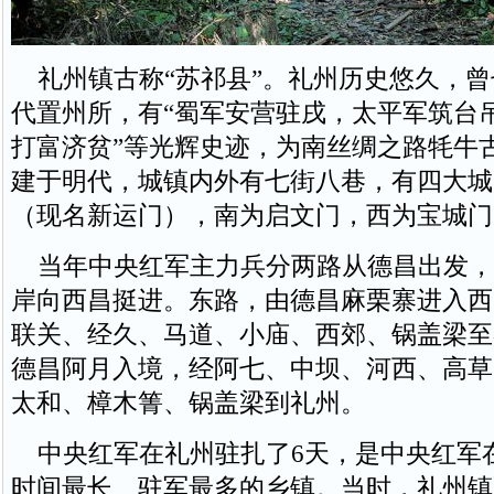
礼州镇古称“苏祁县”。礼州历史悠久，曾
代置州所，有“蜀军安营驻戌，太平军筑台
打富济贫”等光辉史迹，为南丝绸之路牦牛
建于明代，城镇内外有七街八巷，有四大城
（现名新运门），南为启文门，西为宝城门
当年中央红军主力兵分两路从德昌出发，
岸向西昌挺进。东路，由德昌麻栗寨进入西
联关、经久、马道、小庙、西郊、锅盖梁至
德昌阿月入境，经阿七、中坝、河西、高草
太和、樟木箐、锅盖梁到礼州。
中央红军在礼州驻扎了6天，是中央红军
时间最长、驻军最多的乡镇。当时，礼州镇