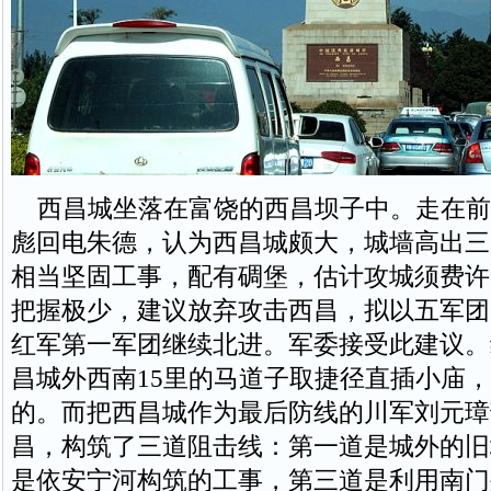
西昌城坐落在富饶的西昌坝子中。走在前
彪回电朱德，认为西昌城颇大，城墙高出三
相当坚固工事，配有碉堡，估计攻城须费许
把握极少，建议放弃攻击西昌，拟以五军团
红军第一军团继续北进。军委接受此建议。
昌城外西南15里的马道子取捷径直插小庙
的。而把西昌城作为最后防线的川军刘元璋
昌，构筑了三道阻击线：第一道是城外的旧
是依安宁河构筑的工事，第三道是利用南门