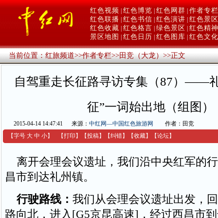
红色视频
红色博览
红色网群
作者专
|
|
|
红色联播
红色书信
红色演讲
红色景
|
|
|
红色收藏
红色格言
绿色景区
红色精
|
|
|
景区地图
红色日历
红色图库
红色文
|
|
|
当前位置：
红旅频道
>>
作者专栏
>>
田竞（大龙）
>>
正文
自驾重走长征路寻访专集（87）——
征”一词始出地（组图）
2015-04-14 14:47:41
来源：
中红网—中国红色旅游网
作者：田竞
【字号
大
中
小
】
【
打印
】
【
投稿
】
【
纠错
】
【收藏】
【
论坛
】
离开会理会议遗址，我们沿中央红军的行
昌市到达礼州镇。
行驶路线：
我们从会理会议遗址出发，回到
路向北，进入[G5京昆高速]，经过西昌市