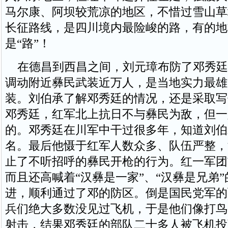
马尔康、阿坝较荒凉的地区，不惜过雪山草
长征路线，是四川境内最险峻的路，有的地
是“路”！
在德昌到西昌之间，刘元璋布防了邓秀廷
调动附近彝民武装近万人，是当地实力最雄
装。刘伯承了解邓秀廷的情况，还是采取写
邓秀廷，红军北上抗日不与彝民为敌，但一
的。邓秀廷在川军中干过很多年，知道刘伯
名。最后他慑于红军人数众多、队伍严整，
止了不听招呼的彝民开枪的行为。红一军团
而且还高喊着“汉彝是一家”、“汉彝是兄弟
进，顺利通过了邓的防区。倒是国民党军的
兵们绝大多数没见过飞机，于是他们像打鸟
射击，结果邓秀廷的部队二十多人被飞机投