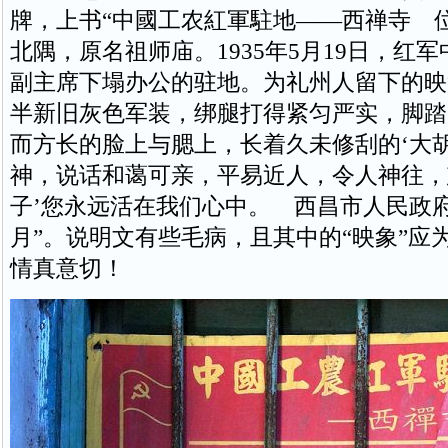
牌，上书“中國工农紅軍駐地——西禅寺 
北隅，原名祖师庙。1935年5月19日，红
副主席下塌办公的驻地。为礼州人留下的映
半新旧灰色军装，绑腿打得紧匀严实，脚踏
而方长的脸上与腮上，长着久未修刮的‘大胡
神，说话和蔼可亲，平易近人，令人神往，
子’您永远活在我们心中。 西昌市人民政府立
月”。说明文有些毛病，且其中的“映象”应为
情真意切！