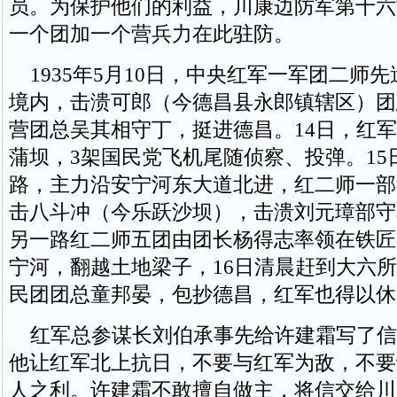
员。为保护他们的利益，川康边防军第十六
一个团加一个营兵力在此驻防。
1935年5月10日，中央红军一军团二师
境内，击溃可郎（今德昌县永郎镇辖区）团
营团总吴其相守丁，挺进德昌。14日，红
蒲坝，3架国民党飞机尾随侦察、投弹。15
路，主力沿安宁河东大道北进，红二师一部
击八斗冲（今乐跃沙坝），击溃刘元璋部守
另一路红二师五团由团长杨得志率领在铁匠
宁河，翻越土地梁子，16日清晨赶到大六
民团团总童邦晏，包抄德昌，红军也得以休
红军总参谋长刘伯承事先给许建霜写了信
他让红军北上抗日，不要与红军为敌，不要
人之利。许建霜不敢擅自做主，将信交给川