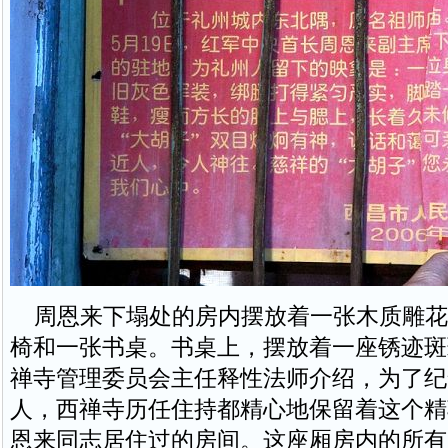
周恩来下塌处的房内摆放着一张木质雕花
椅和一张书桌。书桌上，摆放着一座锈迹斑
禅寺管理委员会主任释性法师介绍，为了纪
人，西禅寺历任住持都精心地保留着这个精
恩来同志居住过的房间。这座厢房内的所有