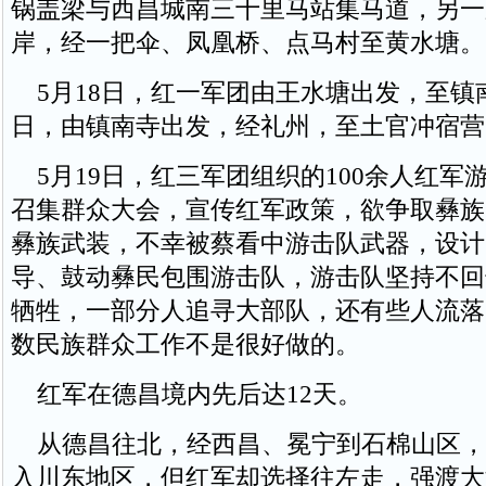
锅盖梁与西昌城南三十里马站集马道，另一
岸，经一把伞、凤凰桥、点马村至黄水塘。
5月18日，红一军团由王水塘出发，至镇南
日，由镇南寺出发，经礼州，至土官冲宿营
5月19日，红三军团组织的100余人红军
召集群众大会，宣传红军政策，欲争取彝族
彝族武装，不幸被蔡看中游击队武器，设计
导、鼓动彝民包围游击队，游击队坚持不回
牺牲，一部分人追寻大部队，还有些人流落
数民族群众工作不是很好做的。
红军在德昌境内先后达12天。
从德昌往北，经西昌、冕宁到石棉山区，
入川东地区，但红军却选择往左走，强渡大