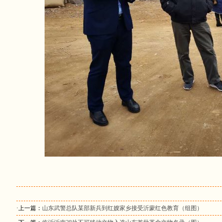
·上一篇：
山东武警总队某部新兵到红嫂家乡接受沂蒙红色教育（组图）