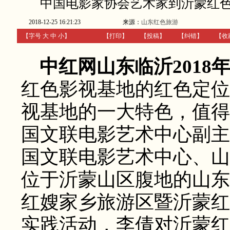
中国电影家协会艺术家到沂蒙红
2018-12-25 16:21:23
来源：
山东红色旅游
【字号
大
中
小
】
【
打印
】
【
投稿
】
【
纠错
】
【收
中红网山东临沂2018
红色影视基地的红色定位
视基地的一大特色，值得学
国文联电影艺术中心副主
国文联电影艺术中心、山
位于沂蒙山区腹地的山东
红嫂家乡旅游区暨沂蒙红
实践活动，李倩对沂蒙红