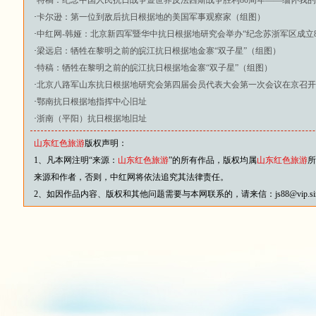
·
特稿：纪念中国人民抗日战争暨世界反法西斯战争胜利80周年——缅怀我
·
卡尔逊：第一位到敌后抗日根据地的美国军事观察家（组图）
·
中红网-韩娅：北京新四军暨华中抗日根据地研究会举办“纪念苏浙军区成立8
·
梁远启：牺牲在黎明之前的皖江抗日根据地金寨“双子星”（组图）
·
特稿：牺牲在黎明之前的皖江抗日根据地金寨“双子星”（组图）
·
北京八路军山东抗日根据地研究会第四届会员代表大会第一次会议在京召开
·
鄂南抗日根据地指挥中心旧址
·
浙南（平阳）抗日根据地旧址
山东红色旅游
版权声明：
1、凡本网注明“来源：
山东红色旅游
”的所有作品，版权均属
山东红色旅游
所
来源和作者，否则，中红网将依法追究其法律责任。
2、如因作品内容、版权和其他问题需要与本网联系的，请来信：js88@vip.sina