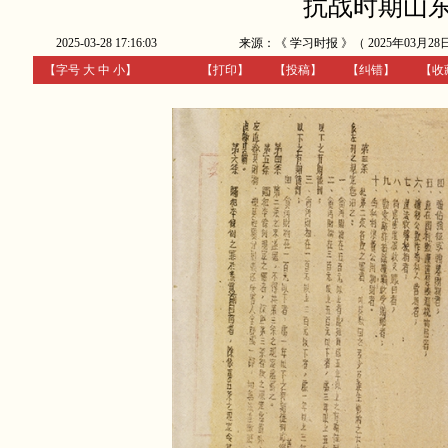
抗战时期山
2025-03-28 17:16:03
来源：《 学习时报 》（ 2025年03月28日 
【字号
大
中
小
】
【
打印
】
【
投稿
】
【
纠错
】
【收