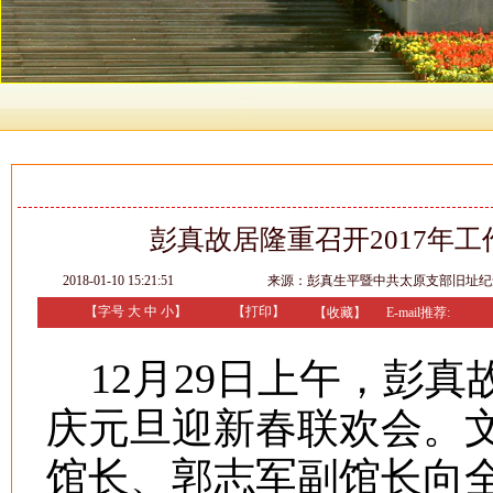
彭真故居隆重召开2017年
2018-01-10 15:21:51
来源：
彭真生平暨中共太原支部旧址纪
【字号
大
中
小
】
【
打印
】
【收藏】
E-mail推荐:
12月29日上午，彭真
庆元旦迎新春联欢会。
馆长、郭志军副馆长向