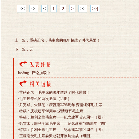
|<<
<<
<
1
2
>
>>
>>|
·上一篇：
重磅正名：毛主席的晚年超越了时代局限！
·下一篇：无
loading...
评论加载中...
·
重磅正名：毛主席的晚年超越了时代局限！
·
毛主席专机的两次遇险（组图）
·
尹宪成、朱洪芝：庆祝建军96周年 深情缅怀毛主席
·
特稿：庆祝建军96周年 深情缅怀毛主席
·
特稿：胜利全靠毛主席——纪念建军节96周年（图）
·
彭雪太：胜利全靠毛主席——纪念建军节96周年（图）
·
特稿：胜利全靠毛主席——纪念建军节96周年（图）
·
王耀南受毛主席委派赴朝开展坑道战（组图）