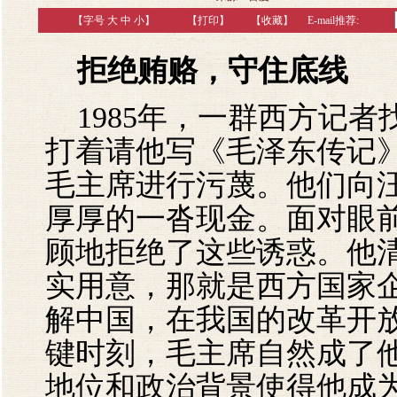
【字号
大
中
小
】
【
打印
】
【收藏】
E-mail推荐:
拒绝贿赂，守住底线
1985年，一群西方记者
打着请他写《毛泽东传记
毛主席进行污蔑。他们向
厚厚的一沓现金。面对眼
顾地拒绝了这些诱惑。他
实用意，那就是西方国家
解中国，在我国的改革开
键时刻，毛主席自然成了
地位和政治背景使得他成