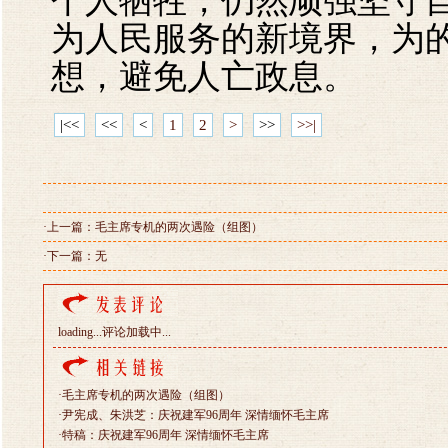
个人牺牲，仍然顽强坚守
为人民服务的新境界，为
想，避免人亡政息。
|<<
<<
<
1
2
>
>>
>>|
·上一篇：
毛主席专机的两次遇险（组图）
·下一篇：无
loading...
评论加载中...
·
毛主席专机的两次遇险（组图）
·
尹宪成、朱洪芝：庆祝建军96周年 深情缅怀毛主席
·
特稿：庆祝建军96周年 深情缅怀毛主席