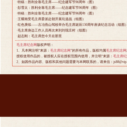
·
特稿：胜利全靠毛主席——纪念建军节96周年（图）
·
彭雪太：胜利全靠毛主席——纪念建军节96周年（图）
·
特稿：胜利全靠毛主席——纪念建军节96周年（图）
·
王耀南受毛主席委派赴朝开展坑道战（组图）
·
红色庚续——古冶燕山驾校举办毛主席诞辰130周年座谈纪念活动（组图
·
毛主席身边工作人员再次来到刘现庄村（组图）
·
赵志刚：毛主席您今天在那里
毛主席纪念网
版权声明：
1、凡本网注明“来源：
毛主席纪念网
”的所有作品，版权均属
毛主席纪念网
授权使用作品的，被授权人应在授权范围内使用，并注明“来源：
毛主席纪
2、如因作品内容、版权和其他问题需要与本网联系的，请来信：js88@vip.sin