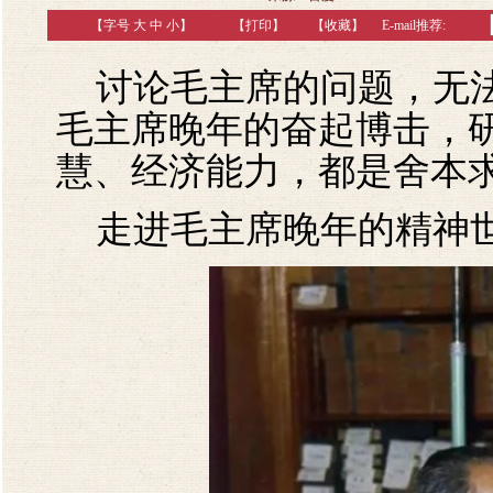
【字号
大
中
小
】
【
打印
】
【收藏】
E-mail推荐:
讨论毛主席的问题，无法
毛主席晚年的奋起博击，
慧、经济能力，都是舍本
走进毛主席晚年的精神世