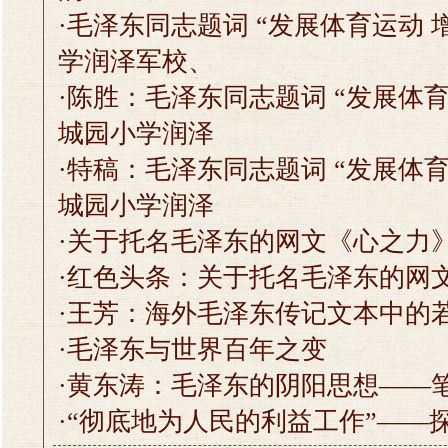
·
毛泽东同志题词 “发展体育运动 
学润泽军校、
·
陈胜：毛泽东同志题词 “发展体育
城园小学润泽
·
特稿：毛泽东同志题词 “发展体育
城园小学润泽
·
关于托名毛泽东的网文《心之力
·
红色头条：关于托名毛泽东的网
·
王芳：海外毛泽东传记文本中的
·
毛泽东与世界百年之变
·
黄东涛：毛泽东的阴阳思想——
·
“彻底地为人民的利益工作”——