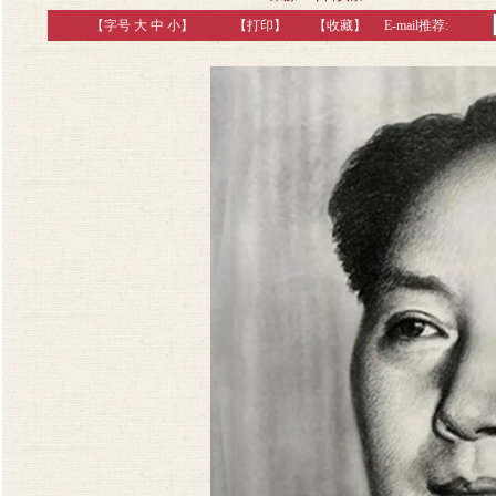
【字号
大
中
小
】
【
打印
】
【收藏】
E-mail推荐: