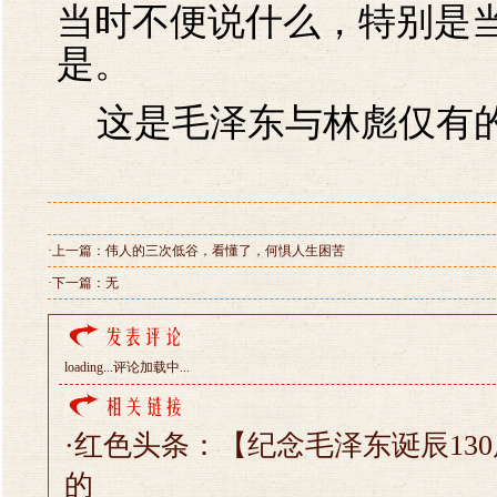
当时不便说什么，特别是
是。
这是毛泽东与林彪仅有的
·上一篇：
伟人的三次低谷，看懂了，何惧人生困苦
·下一篇：无
loading...
评论加载中...
·
红色头条：【纪念毛泽东诞辰13
的