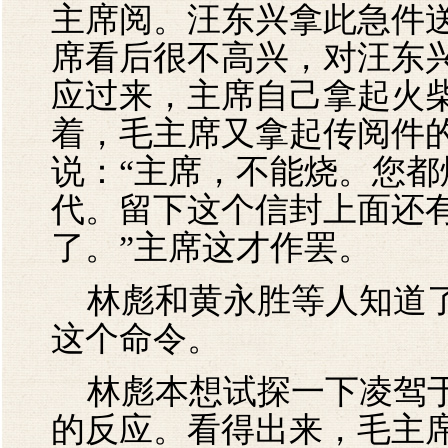
主席阅。汪东兴拿此急件
席看后很不高兴，对汪东兴
应过来，主席自己拿起火
着，毛主席又拿起传阅件
说：“主席，不能烧。您
代。留下这个信封上面还
了。”主席这才作罢。
林彪和黄永胜等人知道了
这个命令。
林彪本想试探一下凌驾于
的反应。看得出来，毛主