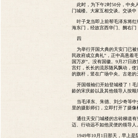
此时，为下午2时50分，中央
门城楼。大家互相交谈。交谈中
叶子龙当即上前帮毛泽东将红绸
海东门，经故宫西华门、阙右门
四
为举行开国大典的天安门已被修
民政府成立典礼”，正中高悬着毛
国万岁”。没有国徽。9月27日
宫灯，长长的流苏随风飘动，使
的旗杆，竖在广场中央。古老的
开国领袖们开始登城楼了！毛泽
龄的宋庆龄以及其他领导人按顺
当毛泽东、朱德、刘少奇等中央
里的摄影师们，立即打开了摄像
通往天安门城楼的古砖梯道有整
迈、行动远不如他灵便的领导人
1949年10月1日那天，早