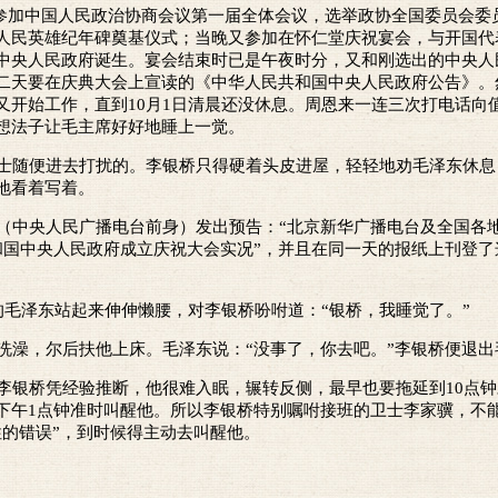
泽东参加中国人民政治协商会议第一届全体会议，选举政协全国委员会
人民英雄纪年碑奠基仪式；当晚又参加在怀仁堂庆祝宴会，与开国代
中央人民政府诞生。宴会结束时已是午夜时分，又和刚选出的中央人
二天要在庆典大会上宣读的《中华人民共和国中央人民政府公告》。
又开始工作，直到10月1日清晨还没休息。周恩来一连三次打电话向
想法子让毛主席好好地睡上一觉。
随便进去打扰的。李银桥只得硬着头皮进屋，轻轻地劝毛泽东休息
地看着写着。
中央人民广播电台前身）发出预告：“北京新华广播电台及全国各
和国中央人民政府成立庆祝大会实况”，并且在同一天的报纸上刊登了
毛泽东站起来伸伸懒腰，对李银桥吩咐道：“银桥，我睡觉了。”
澡，尔后扶他上床。毛泽东说：“没事了，你去吧。”李银桥便退出
银桥凭经验推断，他很难入眠，辗转反侧，最早也要拖延到10点钟
下午1点钟准时叫醒他。所以李银桥特别嘱咐接班的卫士李家骥，不
性的错误”，到时候得主动去叫醒他。