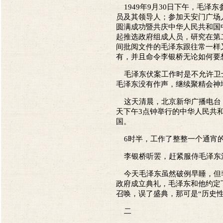
1949年9月30日下午，毛
员及其领导人；参加天安门广场
圆满成功暨共庆中华人民共和国
起推选政府组成人员，研究在第
间批阅文件的毛泽东跟往常一样
有，并且命令李银桥无论如何要
毛泽东伏案工作时是不允许卫士
毛泽东没有作声，继续聚精会神
这天清晨，北京新华广播电台（
天下午3点钟举行的中华人民共
国。
6时半，工作了整整一个通宵的
李银桥听罢，赶紧服侍毛泽东洗
今天毛泽东虽然破例早睡，但李
政府成立典礼，毛泽东和他约定
召唤，误了盛典，那可是“历史
二