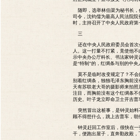
随即，选举林伯渠为秘书长，任
司令，沈钧儒为最高人民法院院
时，主持召开了中央人民政府第
三
还在中央人民政府委员会首次会
人。这一打量不打紧，竟使他不
示中央办公厅科长、书法家钟灵
是“特制”的，红绸条与别的中
莫不是临时改变规定了？不会的
别着红绸条，独独毛泽东胸前没
天有苏联老大哥的摄影师来拍照
注目，而胸前没有这个红绸条不
历史。叶子龙立即命卫士开吉普
突然冒出这桩事，是钟灵始料不
顾不得想什么，跳上吉普车，朝
钟灵赶回工作室后，很快在一张
干，便跑出屋子，直奔勤政殿，