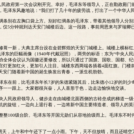
人民政府第一次会议刚开完。幸好，毛泽东等领导人，正在勤政殿门
，毛泽东风趣地说：“我们打了几十年的疲劳战，打出了一个中华人民
条别在左胸口袋上方。别好红绸条的毛泽东，带着其他领导人分别
，仅5分钟就到达天安门城楼后边。这一段路，事前周恩来与罗瑞卿
葺一新，大典主席台设在金碧辉煌的天安门城楼上。城楼上横标红
泽东的巨幅画像（1940年代戴冠照），两旁的标语：东为“中央人民
政协全体会议认为国徽还要修改，所以只通过了国旗、国歌、国都、纪
宫灯更加红火，更加引人注目。城楼东西两端各插着4面红旗。门楼前
天安门随着新中国的诞生焕发出青春，一派生机勃勃。
东在前，比毛泽东年长7岁的朱德紧随其后，比朱德小12岁的刘少
序一一跟上。大家都很兴奋，人人喜形于色，边走边愉快地交谈。
人民政府领导人，健步走在由城楼北面西侧的古砖垒成的梯道一级
机的旋钮，一边向上退行着，一边将新中国主要缔造者、领导人的英
整100级台阶。毛泽东等开国元勋们从容地拾级而上。毛泽东不时
。
上是阴天，上午和中午还下了一点小雨。下午，天不但放晴，而且还晴