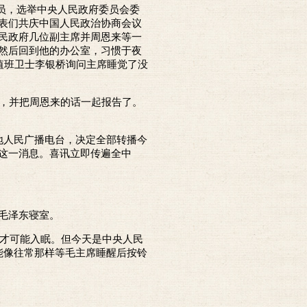
委员，选举中央人民政府委员会委
表们共庆中国人民政治协商会议
民政府几位副主席并周恩来等一
然后回到他的办公室，习惯于夜
值班卫士李银桥询问主席睡觉了没
，并把周恩来的话一起报告了。
地人民广播电台，决定全部转播今
这一消息。喜讯立即传遍全中
毛泽东寝室。
才可能入眠。但今天是中央人民
能像往常那样等毛主席睡醒后按铃