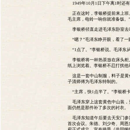
1949年10月1日下午离1时
正在这时，李银桥提前来上班。
毛主席，电铃一响你就准备饭。
李银桥径直走进毛泽东卧室去叫
“嗯？”毛泽东睁开眼，看了一
“1点了。”李银桥说。毛泽东
李银桥将一杯热茶放在床头柜上
纸上浏览着。李银桥不忍打扰他
这是一套中山制服，料子是黄色
子清师傅为毛泽东特制的。
“主席，快1点半了。”李银桥卡
毛泽东穿上这套黄色中山装，更
面仍然是那件补了多次的衬衣。
毛泽东知道午后要去天安门参加
首次会议。朱德、刘少奇、周恩
府正式成立，宣布接受《共同纲