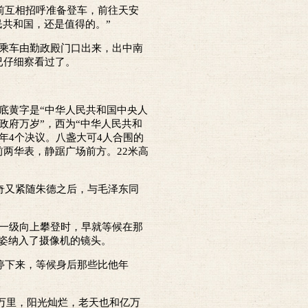
前互相招呼准备登车，前往天安
共和国，还是值得的。”
乘车由勤政殿门口出来，出中南
已仔细察看过了。
底黄字是“中华人民共和国中央人
政府万岁”，西为“中华人民共和
年4个决议。八盏大可4人合围的
两华表，静踞广场前方。22米高
奇又紧随朱德之后，与毛泽东同
一级向上攀登时，早就等候在那
姿纳入了摄像机的镜头。
停下来，等候身后那些比他年
空万里，阳光灿烂，老天也和亿万