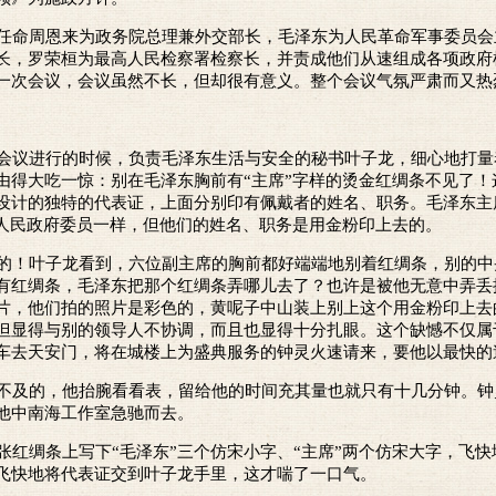
命周恩来为政务院总理兼外交部长，毛泽东为人民革命军事委员会
长，罗荣桓为最高人民检察署检察长，并责成他们从速组成各项政府
一次会议，会议虽然不长，但却很有意义。整个会议气氛严肃而又热
议进行的时候，负责毛泽东生活与安全的秘书叶子龙，细心地打量
由得大吃一惊：别在毛泽东胸前有“主席”字样的烫金红绸条不见了！
设计的独特的代表证，上面分别印有佩戴者的姓名、职务。毛泽东主
央人民政府委员一样，但他们的姓名、职务是用金粉印上去的。
！叶子龙看到，六位副主席的胸前都好端端地别着红绸条，别的中
有红绸条，毛泽东把那个红绸条弄哪儿去了？也许是被他无意中弄丢
片，他们拍的照片是彩色的，黄呢子中山装上别上这个用金粉印上去
但显得与别的领导人不协调，而且也显得十分扎眼。这个缺憾不仅属
车去天安门，将在城楼上为盛典服务的钟灵火速请来，要他以最快的
及的，他抬腕看看表，留给他的时间充其量也就只有十几分钟。钟
他中南海工作室急驰而去。
红绸条上写下“毛泽东”三个仿宋小字、“主席”两个仿宋大字，飞快
飞快地将代表证交到叶子龙手里，这才喘了一口气。