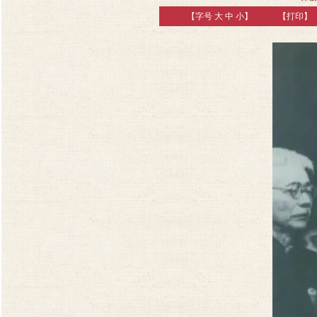
【字号
大
中
小
】
【
打印
】