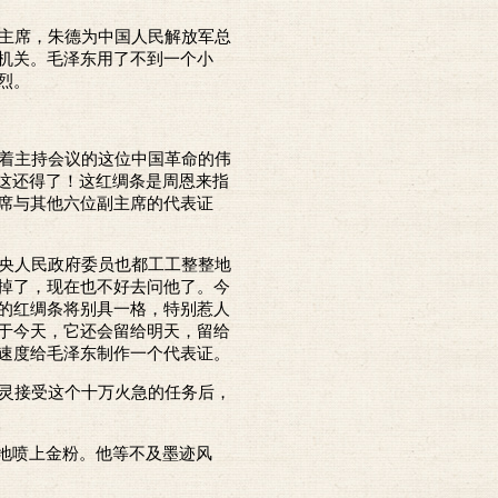
主席，朱德为中国人民解放军总
机关。毛泽东用了不到一个小
烈。
着主持会议的这位中国革命的伟
这还得了！这红绸条是周恩来指
席与其他六位副主席的代表证
央人民政府委员也都工工整整地
掉了，现在也不好去问他了。今
的红绸条将别具一格，特别惹人
于今天，它还会留给明天，留给
速度给毛泽东制作一个代表证。
灵接受这个十万火急的任务后，
地喷上金粉。他等不及墨迹风