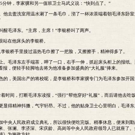
还有5分钟，李家骥和另一值班卫士马武义说：“快到点了。”
他去盥洗室用温水涮了一条毛巾，沏了一杯浓茶端着朝毛泽东卧室
”
醒毛泽东。“主席，主席！”李银桥叫了两声。
眼站在他床头的李银桥。
从李银桥手里接过温热毛巾擦了一把脸，又擦擦手，精神得多了。
。毛泽东左手端茶，呷了一口，右手一伸，抓起床头柜上的报纸。
看报，便轻手轻脚地去将为他准备参加盛典的“大礼服”捧来。
的，美国出产的将校呢，是李银桥和李家骥专门为毛泽东参加开国
着时间，打断毛泽东读报，“强行”帮他穿好“礼服”，而后请他去吃
显得精神抖擞，气宇轩昂。不过，他的贴身卫士心里明白，毛泽东
中央人民政府成立典礼，所以很快便吃完饭。稍事休息，便来到勤
来、张澜、李济深、宋庆龄、高岗等中央人民政府领导人已就座了。
领》为施政方针。