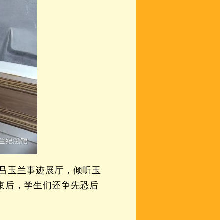
吕玉兰事迹展厅，倾听玉
束后，学生们还争先恐后