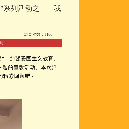
”系列活动之——我
浏览次数：
1166
到:
0
”，加强爱国主义教育、
主题的宣教活动。本次活
的精彩回顾吧~