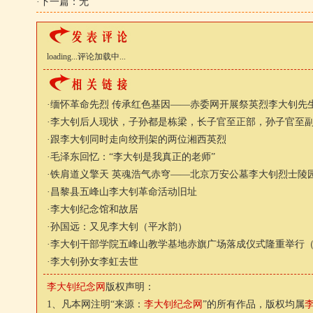
·下一篇：无
loading...
评论加载中...
·
缅怀革命先烈 传承红色基因——赤委网开展祭英烈李大钊先
·
李大钊后人现状，子孙都是栋梁，长子官至正部，孙子官至
·
跟李大钊同时走向绞刑架的两位湘西英烈
·
毛泽东回忆：“李大钊是我真正的老师”
·
铁肩道义擎天 英魂浩气赤穹——北京万安公墓李大钊烈士陵园
·
昌黎县五峰山李大钊革命活动旧址
·
李大钊纪念馆和故居
·
孙国远：又见李大钊（平水韵）
·
李大钊干部学院五峰山教学基地赤旗广场落成仪式隆重举行
·
李大钊孙女李虹去世
李大钊纪念网
版权声明：
1、凡本网注明“来源：
李大钊纪念网
”的所有作品，版权均属