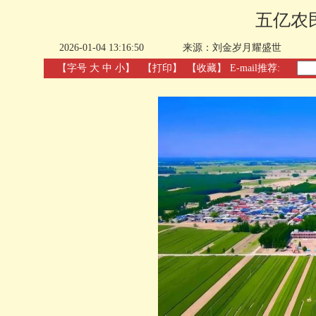
五亿农
2026-01-04 13:16:50
来源：刘金岁月耀盛世
【字号
大
中
小
】
【
打印
】
【收藏】
E-mail推荐: