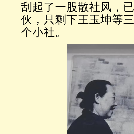
刮起了一股散社风，
伙，只剩下王玉坤等
个小社。