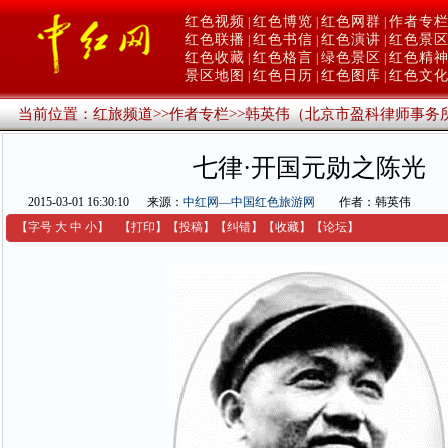
红色视频
红色博览
红色网群
作者专
|
|
|
红色联播
红色书信
红色演讲
红色景
|
|
|
红色收藏
红色格言
绿色景区
红色精
|
|
|
景区地图
红色日历
红色图库
红色文
|
|
|
当前位置：
红旅频道
>>
作者专栏
>>
韩英伟（北京市盈科律师事务
七律·开国元勋之陈光
2015-03-01 16:30:10
来源：
中红网—中国红色旅游网
作者：韩英伟
【字号
大
中
小
】
【
打印
】
【
投稿
】
【
纠错
】
【收藏】
【
论坛
】