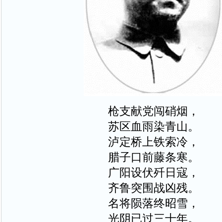
枪支献党闯硝烟，
苏区血雨染青山。
泸定桥上铁索冷，
腊子口前藤条寒。
广阳设伏歼日寇，
齐鲁突围战凶残。
名将陨落终昭雪，
光阴已过三十年。