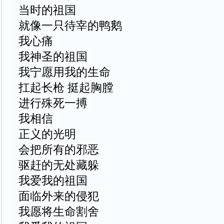
当时的祖国
就像一只待宰的鸭鹅
我心痛
我神圣的祖国
我宁愿用我的生命
扛起长枪 挺起胸膛
进行殊死一搏
我相信
正义的光明
会把所有的邪恶
驱赶的无处藏躲
我爱我的祖国
面临外来的侵犯
我愿将生命割舍