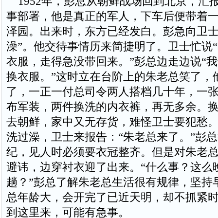
1952年，彭总从朝鲜战场回到北京，汇
事部署，他是真正的军人，下车后便带着
泽园。出来时，东方已经发白。彭急向卫士
澡”。他交待事情历来简捷明了。卫士忙说
衣服，走得急没带回来。”彭总边走边说“
换衣服。”这时立在台阶上的朱老总笑了，
了，一正一付总司令两人搭档几十年，一
布军装，两件换洗的内衣裤，再无多余。
去朝鲜，家中又无存货，难怪卫士要犯愁
洗过澡，卫士来报告：“朱老总来了。”彭
纪，见人时必须要衣冠整齐。但是对朱老
避讳，边穿衬衣迎了出来。“什么事？这么
趟？”彭总了解朱老总生活很有规律，坚持
总年龄大，会开完了已近天明，却不抓紧
到这里来，可能有急事。