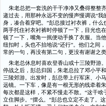
朱老总把一套洗的干干净净又叠得整整齐
递过去，用那种永远不变的慢声慢调说“我
身，凑合着穿吧。”彭总接过衬衣裤，什么
两手托住衬衣衬裤时停顿了一下，目光也
顿了一下，嘴角一抿便动手换了衣服。当
纽扣时，头也不抬地说“还行”。他们之间
常的一句，再没有第二句，更没有谢谢之
朱老总休息时喜欢登香山或十三陵野游。1
停战之后，彭总归国，朱老总拉了邓小平
三陵郊游。出发时，彭总带上行军床、小
远镜。一下车，像是有一根无形的线牵着
每次都是这样，不紧不慢走不散。“这干啥
立住脚步。“摆么。”彭总也立定不走了。