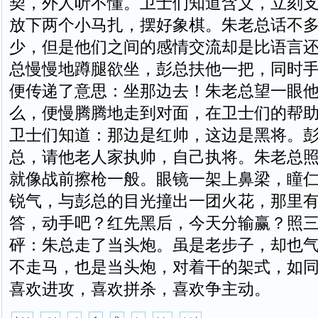
契，外人听不懂。卫士们知道含义，立刻
放下两个小马扎，摆好象棋。朱老总话不
少，但是他们之间的感情交流却是比语言
总慢慢地蹲腿欲坐，彭总扶他一把，同时
便传递了意思：坐那边去！朱老总望一眼
么，便慢腾腾地走到对面，在卫士们的帮
卫士们知道：那边是红帅，这边是黑将。
总，请他老人家执帅，自己执将。朱老总
就像战前擦枪一般。眼镜一架上鼻梁，瞳
锐气，与彭总的目光撞出一团火花，那里
答，动手吧？红先黑后，今天分输赢？照
砰：朱总走了当头炮。虽是老步子，却也
不走马，也是当头炮，对着干的架式，如
喜欢进攻，喜欢拼杀，喜欢争主动。