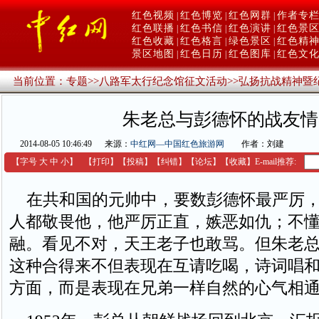
红色视频
红色博览
红色网群
作者专
|
|
|
红色联播
红色书信
红色演讲
红色景
|
|
|
红色收藏
红色格言
绿色景区
红色精
|
|
|
景区地图
红色日历
红色图库
红色文
|
|
|
当前位置：
专题
>>
八路军太行纪念馆征文活动
>>
弘扬抗战精神暨
朱老总与彭德怀的战友情
2014-08-05 10:46:49
来源：
中红网—中国红色旅游网
作者：刘建
【字号
大
中
小
】
【
打印
】
【
投稿
】
【
纠错
】
【
论坛
】
【收藏】
E-mail推荐:
在共和国的元帅中，要数彭德怀最严厉，
人都敬畏他，他严厉正直，嫉恶如仇；不
融。看见不对，天王老子也敢骂。但朱老
这种合得来不但表现在互请吃喝，诗词唱
方面，而是表现在兄弟一样自然的心气相