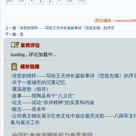
|<<
<<
<
1
2
>
>>
>>|
(责任编辑：cmsnews200
·上一篇：
诗意的情怀——写给王天仲长篇叙事诗《范筑先颂》的序言
·下一篇：无
loading...
评论加载中...
·
诗意的情怀——写给王天仲长篇叙事诗《范筑先颂》的序
·
关于一座城市的沉重记忆
·
重温老歌（组诗）
·
故事——馆陶县有个“八义庄”
·
论文——试论“赤岸精神”的实质和内涵
·
散文——癸未年
·
让经典文物在展示红色文化中放出最亮光彩——八路军太
集与展示工作
中国红色旅游网版权与免责声明：