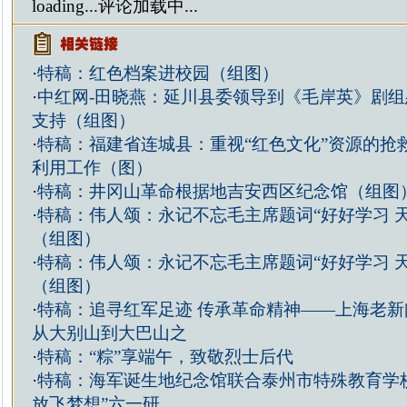
loading...
评论加载中...
·
特稿：红色档案进校园（组图）
·
中红网-田晓燕：延川县委领导到《毛岸英》剧
支持（组图）
·
特稿：福建省连城县：重视“红色文化”资源的抢
利用工作（图）
·
特稿：井冈山革命根据地吉安西区纪念馆（组图
·
特稿：伟人颂：永记不忘毛主席题词“好好学习 
（组图）
·
特稿：伟人颂：永记不忘毛主席题词“好好学习 
（组图）
·
特稿：追寻红军足迹 传承革命精神——上海老新
从大别山到大巴山之
·
特稿：“粽”享端午，致敬烈士后代
·
特稿：海军诞生地纪念馆联合泰州市特殊教育学
放飞梦想”六一研