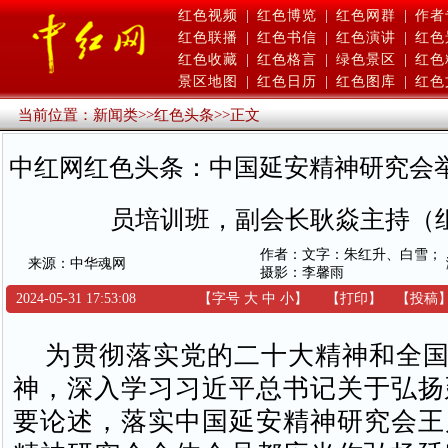
红色视频
|
红色博览
|
红色网群
|
作者
红色联播
|
红色书信
|
红色演讲
|
红色
红色收藏
|
红色格言
|
绿色景区
|
红色
景区地图
|
红色日历
|
红色图库
|
红色
当前位置：
新闻类
>>
红色头条
>>
正文
中红网红色头条：中国延安精神研究会举
员培训班，副会长耿焱主持（
作者：文字：朱红升、白雪；
来源：中华魂网
摄影：李馨雨
2024-05-31 17:53:08
【字号
大
中
小
】
【
打印
】
【
投稿
为贯彻落实党的二十大精神和全国“
神，深入学习习近平总书记关于弘扬
要论述，落实中国延安精神研究会王