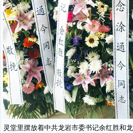
灵堂里摆放着中共龙岩市委书记余红胜和龙