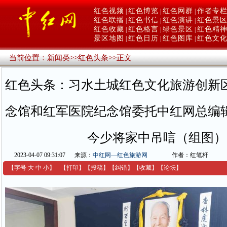
红色视频
红色博览
红色网群
作者专
|
|
|
红色联播
红色书信
红色演讲
红色景
|
|
|
红色收藏
红色格言
绿色景区
红色精
|
|
|
景区地图
红色日历
红色图库
红色文
|
|
|
当前位置：
新闻类
>>
红色头条
>>
正文
红色头条：习水土城红色文化旅游创新
念馆和红军医院纪念馆委托中红网总编
今少将家中吊唁（组图）
2023-04-07 09:31:07
来源：
中红网—红色旅游网
作者：红笔杆
【字号
大
中
小
】
【
打印
】
【
投稿
】
【
纠错
】
【收藏】
【
论坛
】