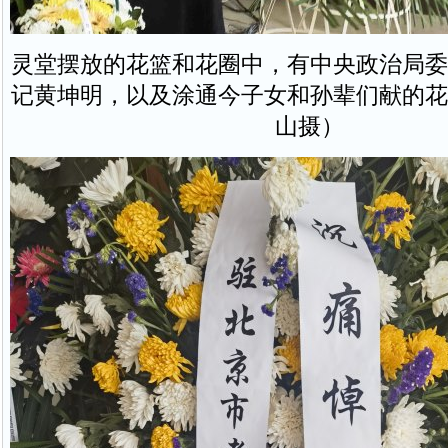
灵堂摆放的花篮和花圈中，有中央政治局委
记黄坤明，以及涂通今子女和孙辈们献的花
山摄）