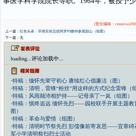
事医学科学院院长等职。1964年，被授予
(责任编辑：cmsnews200
·上一篇：
红色头条：菲律宾前总统阿罗约瞻仰参观韶山（组图）
·下一篇：无
loading...
评论加载中...
·
特稿：缅怀先辈守初心 赓续红心倡廉洁（图）
·
特稿：清明，雷锋“粉丝”用这样的方式纪念雷锋（
·
特稿：风雨颠沛相护持——记母亲丁一岚（组图）
·
特稿：慎终追远 缅怀先烈——园校联手开展主题教
图）
·
特稿：革命与爱情（组图）
·
特稿：清明时节祭先烈 彭儒像前寄哀思——宜章碕
军小学清明祭扫烈士活动