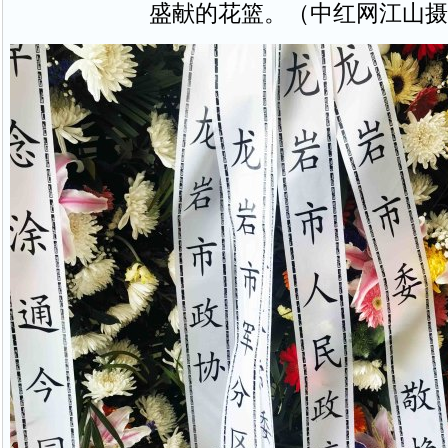
盛献的花篮。（中红网江山摄