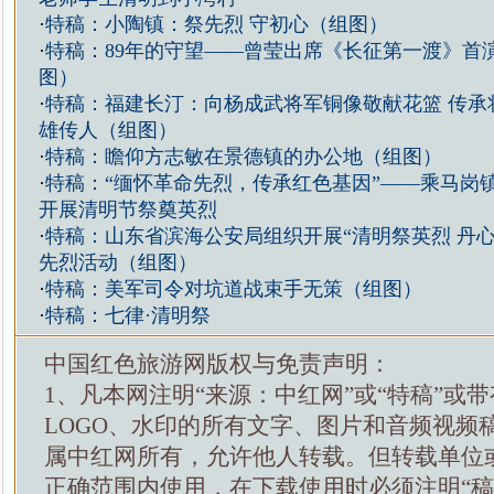
·
特稿：小陶镇：祭先烈 守初心（组图）
·
特稿：89年的守望——曾莹出席《长征第一渡》首
图）
·
特稿：福建长汀：向杨成武将军铜像敬献花篮 传承
雄传人（组图）
·
特稿：瞻仰方志敏在景德镇的办公地（组图）
·
特稿：“缅怀革命先烈，传承红色基因”——乘马岗
开展清明节祭奠英烈
·
特稿：山东省滨海公安局组织开展“清明祭英烈 丹心
先烈活动（组图）
·
特稿：美军司令对坑道战束手无策（组图）
·
特稿：七律·清明祭
中国红色旅游网版权与免责声明：
1、凡本网注明“来源：中红网”或“特稿”或
LOGO、水印的所有文字、图片和音频视频
属中红网所有，允许他人转载。但转载单位
正确范围内使用，在下载使用时必须注明“