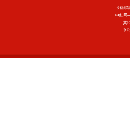
投稿邮
中红网
冀I
京公网