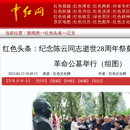
红色视频
红色博览
红色网群
作者专
|
|
|
红色联播
红色书信
红色演讲
红色景
|
|
|
红色收藏
红色格言
绿色景区
红色精
|
|
|
景区地图
红色日历
红色图库
红色文
|
|
|
当前位置：
新闻类
>>
红色头条
>>
正文
红色头条：纪念陈云同志逝世28周年祭
革命公墓举行（组图）
2023-04-13 10:49:15
来源：红色文化网
作者：红色文化网
【字号
大
中
小
】
【
打印
】
【
投稿
】
【
纠错
】
【收藏】
【
论坛
】