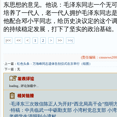
东思想的意见。他说：毛泽东同志一个无
培养了一代人，老一代人拥护毛泽东同志
他配合邓小平同志，给历史决议定的这个
的持续稳定发展，打下了坚实的政治基础
|<<
<<
<
1
2
>
>>
>>|
(责任编辑：cmsnews200
·上一篇：
红色头条：万海峰同志遗体告别仪式在京举行（组图）
·下一篇：无
loading...
评论加载中...
·
毛泽东三次致信陈正人为开好“西北局高干会”指明
·
特稿：中共临武一中砺勤支部 小湾村党总支部 小湾
老师学生清明到小湾村