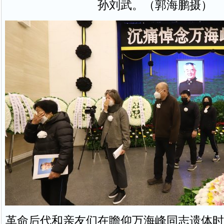
孙刘武。（郭海鹏摄）
革命后代和亲友们在瞻仰万海峰同志遗体时