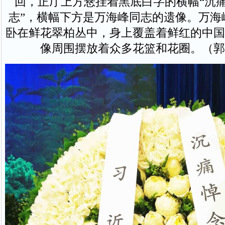
回，正厅上方悬挂着黑底白字的横幅“沉
志”，横幅下方是万海峰同志的遗像。万海
卧在鲜花翠柏丛中，身上覆盖着鲜红的中国
像周围摆放着众多花篮和花圈。（郭