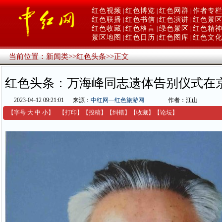
红色视频
红色博览
红色网群
作者专
|
|
|
红色联播
红色书信
红色演讲
红色景
|
|
|
红色收藏
红色格言
绿色景区
红色精
|
|
|
景区地图
红色日历
红色图库
红色文
|
|
|
当前位置：
新闻类
>>
红色头条
>>
正文
红色头条：万海峰同志遗体告别仪式在
2023-04-12 09:21:01
来源：
中红网—红色旅游网
作者：江山
【字号
大
中
小
】
【
打印
】
【
投稿
】
【
纠错
】
【收藏】
【
论坛
】