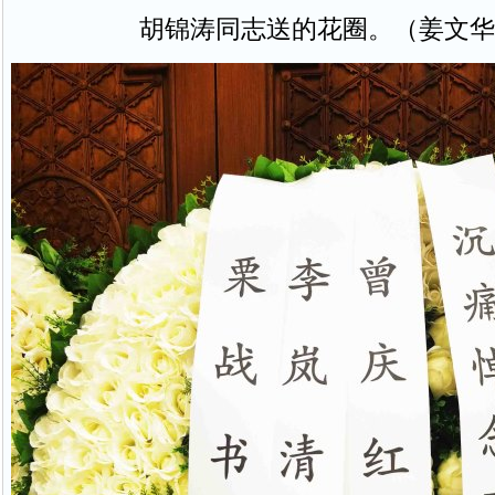
胡锦涛同志送的花圈。（姜文华