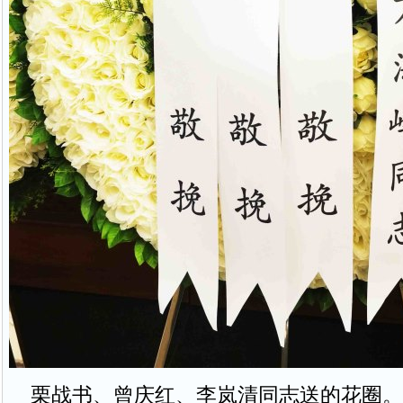
栗战书、曾庆红、李岚清同志送的花圈。