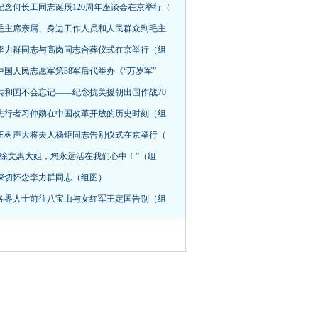
纪念何长工同志诞辰120周年座谈会在京举行（
毛主席亲属、身边工作人员和人民群众到毛主
李力群同志与高岗同志合葬仪式在京举行（组
中国人民志愿军第38军后代举办《“万岁军”
共和国不会忘记——纪念抗美援朝出国作战70
先行者习仲勋在中国改革开放的历史时刻（组
王树声大将夫人杨炬同志告别仪式在京举行（
“徐文惠大姐，您永远活在我们心中！”（组
深切怀念李力群同志（组图）
各界人士前往八宝山与女红军王定国告别（组