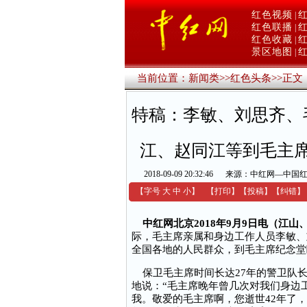
红色视频
|
红色联播
|
红色收藏
|
景区地图
|
当前位置：
新闻类
>>
红色头条
>>
正文
特稿：李敏、刘思齐、
江、赵同江等到毛主
2018-09-09 20:32:46
来源：中红网—中国
【字号
大
中
小
】
【
打印
】
【
投稿
】
【
纠错
】
中红网北京2018年9月9日电（江
际，毛主席亲属和身边工作人员李敏、
全国各地的人民群众，到毛主席纪念堂
保卫毛主席时间长达27年的警卫队长
地说：“毛主席晚年曾几次对我们身边
我。敬爱的毛主席啊，您逝世42年了