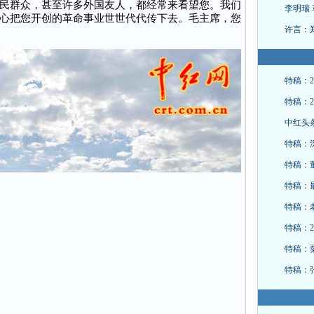
民群众，甚至许多外国友人，都经常来看望您。我们
李明瑞 
心把您开创的革命事业世世代代传下去。毛主席，您
许言：
特稿：2
特稿：2
中红头
特稿：
特稿：
特稿：
特稿：
特稿：2
特稿：
特稿：