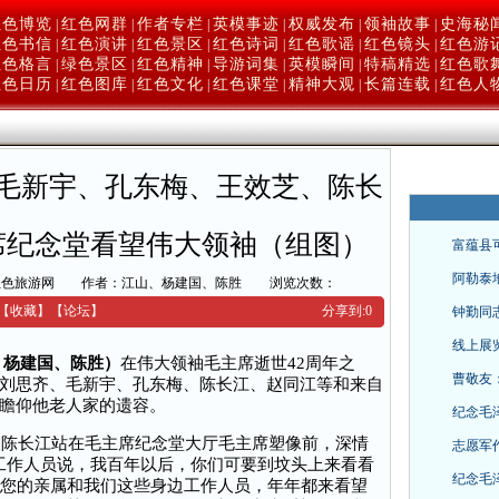
红色博览
红色网群
作者专栏
英模事迹
权威发布
领袖故事
史海秘
|
|
|
|
|
|
红色书信
红色演讲
红色景区
红色诗词
红色歌谣
红色镜头
红色游
|
|
|
|
|
|
红色格言
绿色景区
红色精神
导游词集
英模瞬间
特稿精选
红色歌
|
|
|
|
|
|
红色日历
红色图库
红色文化
红色课堂
精神大观
长篇连载
红色人
|
|
|
|
|
|
本
站检索
毛新宇、孔东梅、王效芝、陈长
席纪念堂看望伟大领袖（组图）
富蕴县
阿勒泰
红色旅游网
作者：江山、杨建国、陈胜
浏览次数：
【收藏】
【
论坛
】
分享到:
0
钟勤同
线上展
山、杨建国、陈胜）
在伟大领袖毛主席逝世42周年之
曹敬友
刘思齐、毛新宇、孔东梅、陈长江、赵同江等和来自
瞻仰他老人家的遗容。
纪念毛
陈长江站在毛主席纪念堂大厅毛主席塑像前，深情
志愿军
工作人员说，我百年以后，你们可要到坟头上来看看
纪念毛
，您的亲属和我们这些身边工作人员，年年都来看望