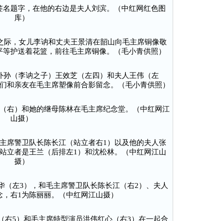
签名题字，在他的右边是夫人刘滨。（中红网红色图
库）
周年之际，女儿李讷和丈夫王景清在韶山向毛主席铜像敬
平等护送着花篮，前往毛主席铜像。（毛小青供照）
外孙（李讷之子）王效芝（左四）和夫人王伟（左
们和亲友在毛主席塑像前合影留念。（毛小青供照）
（右）和她的继母陈林在毛主席纪念堂。（中红网江
山摄）
主席警卫队长陈长江（站立者右1）以及他的夫人张
站立者是王兰（后排左1）和沈松林。（中红网江山
摄）
华（左3），和毛主席警卫队长陈长江（右2）、夫人
念，右1为陈丽丽。（中红网江山摄）
（右5）和毛主席特型演员洪伟红心（右3）在一起合