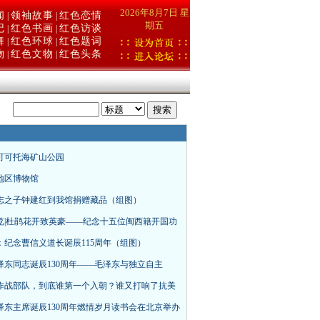
2026年8月7日 星
闻
领袖故事
红色恋情
|
|
期五
记
红色书画
红色访谈
|
|
舞
红色环球
红色题词
|
|
物
红色文物
红色头条
|
|
：
可可托海矿山公园
地区博物馆
志之子钟建红到我馆捐赠藏品（组图）
览|杜鹃花开致英豪——纪念十五位闽西籍开国功
：纪念曹信义道长诞辰115周年（组图）
泽东同志诞辰130周年——毛泽东与独立自主
作战部队，到底谁第一个入朝？谁又打响了抗美
泽东主席诞辰130周年燃情岁月读书会在北京举办