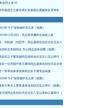
革命烈士传 65
郑州老战士之家传承红色基因志愿服务队受表彰
015年“9·9”深情缅怀毛主席（组图）
015年12月26日，毛主席亲属怀念他老人家
条：刘松林（刘思齐）同志遗体告别仪式在北京八
深切怀念李昭同志 齐心同志送来花圈（组图）
董必武之子董良翮同志追悼会在北京八宝山举行（
最后一位开国中将王秉璋同志遗体告别仪式在京举
老一辈革命家谭震林同志长子谭淮远病逝
016年“9·9”深情缅怀毛主席（组图）
粟裕大将夫人楚青遗体送别仪式在京举行（组图）
张洁清同志告别仪式在北京八宝山革命公墓举行（