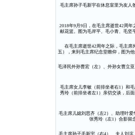
毛主席孙子毛新宇在休息室里为友人
2018年9月9日，在毛主席逝世42
献花篮。图为毛岸平、毛小青、毛坚
在毛主席逝世42周年之际，毛主席
五），来到毛主席纪念堂瞻仰，图为他
毛泽民外孙曹宏（左）、外孙女曹立亚
毛主席女儿李敏（前排坐者右1）和毛
秀玲（前排坐者左1）亲切交谈，后面
毛主席儿媳刘思齐（左2）、助理叶爱
张秀玲（左1）合影留
毛主席孙子毛新宇（右4）、夫人刘滨