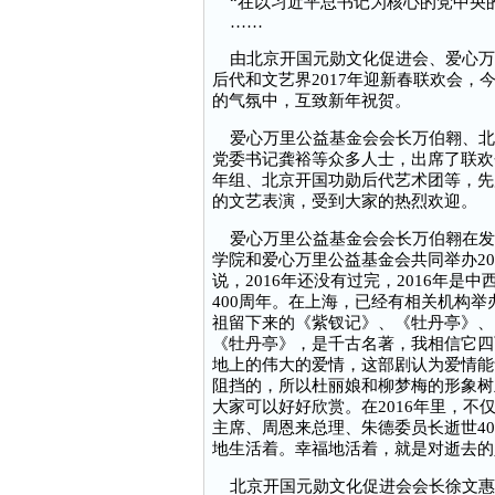
“在以习近平总书记为核心的党中央的
……
由北京开国元勋文化促进会、爱心万
后代和文艺界2017年迎新春联欢会
的气氛中，互致新年祝贺。
爱心万里公益基金会会长万伯翱、北
党委书记龚裕等众多人士，出席了联欢
年组、北京开国功勋后代艺术团等，先
的文艺表演，受到大家的热烈欢迎。
爱心万里公益基金会会长万伯翱在发
学院和爱心万里公益基金会共同举办2
说，2016年还没有过完，2016年
400周年。在上海，已经有相关机构
祖留下来的《紫钗记》、《牡丹亭》、
《牡丹亭》，是千古名著，我相信它四
地上的伟大的爱情，这部剧认为爱情能
阻挡的，所以杜丽娘和柳梦梅的形象树
大家可以好好欣赏。在2016年里，不
主席、周恩来总理、朱德委员长逝世4
地生活着。幸福地活着，就是对逝去的
北京开国元勋文化促进会会长徐文惠