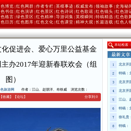
红色博览
红色网群
作者专栏
英模事迹
权威发布
领袖故事
史海秘
|
|
|
|
|
|
红色书信
红色演讲
红色景区
红色诗词
红色歌谣
红色镜头
红色游
|
|
|
|
|
|
红色格言
绿色景区
红色精神
导游词集
英模瞬间
特稿精选
红色歌
|
|
|
|
|
|
红色日历
红色图库
红色文化
红色课堂
精神大观
长篇连载
红色人
|
|
|
|
|
|
本
站检索
文化促进会、爱心万里公益基金
主办2017年迎新春联欢会（组
北京开
特稿：
图）
北京开
红色旅游网
作者：江山、赵朋洋、布铁威
浏览次数：
北京开
【收藏】
【
论坛
】
分享到:
0
江山、
特稿：
徐礼贵
特稿：