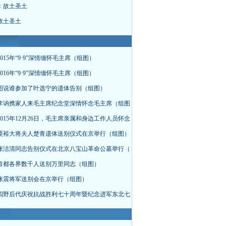
：故土圣土
故土圣土
015年“9·9”深情缅怀毛主席（组图）
016年“9·9”深情缅怀毛主席（组图）
图说谁参加了叶选宁的遗体告别（组图）
李讷携家人来毛主席纪念堂深情怀念毛主席（组图
015年12月26日，毛主席亲属和身边工作人员怀念
粟裕大将夫人楚青遗体送别仪式在京举行（组图）
张洁清同志告别仪式在北京八宝山革命公墓举行（
首都各界数千人送别万里同志（组图）
张震将军送别会在京举行（组图）
四野后代庆祝抗战胜利七十周年暨纪念进军东北七