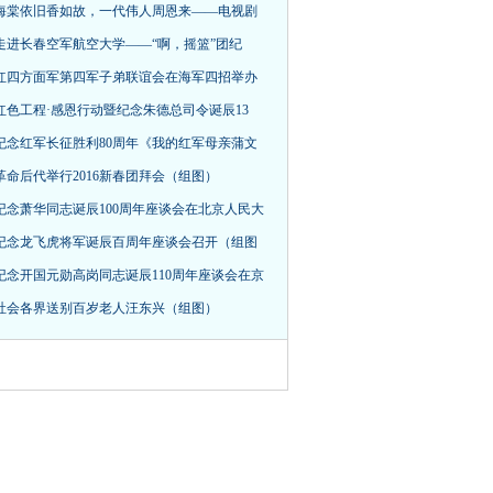
海棠依旧香如故，一代伟人周恩来——电视剧
走进长春空军航空大学——“啊，摇篮”团纪
红四方面军第四军子弟联谊会在海军四招举办
红色工程·感恩行动暨纪念朱德总司令诞辰13
纪念红军长征胜利80周年《我的红军母亲蒲文
革命后代举行2016新春团拜会（组图）
纪念萧华同志诞辰100周年座谈会在北京人民大
纪念龙飞虎将军诞辰百周年座谈会召开（组图
纪念开国元勋高岗同志诞辰110周年座谈会在京
社会各界送别百岁老人汪东兴（组图）