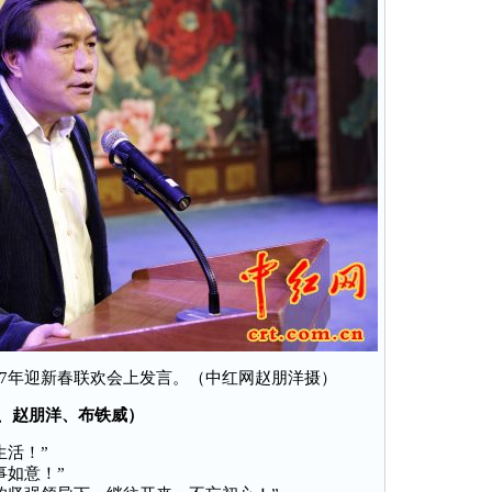
17年迎新春联欢会上发言。（中红网赵朋洋摄）
山、赵朋洋、布铁威）
活！”
如意！”