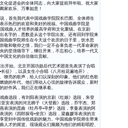
文化促进会的全体同志，向大家提前拜年啦。祝大家
阖家欢乐、万事如意！
说，首先我代表中国戏曲学院院长巴图、全体师生
表示热烈的欢迎和美好的祝福。中国戏曲学院是
是中国戏曲人才培养的最高学府和文化重镇。在京剧
出名字的，悉数是从这个学院出发。还有回到学院来
国戏曲学院师生在今天这个欢庆的日子里，饮水思
崇敬和敬仰之情，我们一定不会辜负老一代革命家的
央的坚强领导下，继往开来，不忘初心，培养一代又
中国文化的自信做出贡献。
演出开始。北京开国功勋后代艺术团首先表演了合唱
•长征》，以及女生小合唱《八月桂花遍地开》、
、嘹亮的歌声，给人们以深刻的印象。他们的红色歌
燃烧的年代。他们用动人心弦的旋律告诉观众，新时
的好作风，我们正在继承着。
戏曲选段，有刘阳表演的京剧《红娘》选段，朱登
张亚安表演的河北梆子《大登殿》选段，乔宇杰、郑
燕表演的昆曲《牡丹亭•寻梦》选段，李曼表演的阿
表演的《四郎探母•坐宫》选段，梁鑫媛等表演的京
享受到中国传统戏剧的魅力。中国戏曲学院师生带来
曲人才的摇篮。现场观众们频频为他们的精彩唱腔、