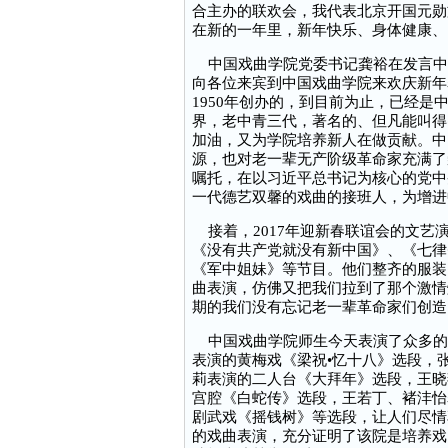
合主办的联欢会，我代表北京开国元勋
在新的一年里，新年快乐、身体健康、
中国戏曲学院党委书记龚裕在发言中
向各位来宾到中国戏曲学院来欢庆新年
1950年创办的，到目前为止，已经
界，老中青三代，著名的、但凡能叫得
加油，又为学院培养新人在做贡献。中
源，也对老一辈无产阶级革命家充满了
嘱托，在以习近平总书记为核心的党中
一代德艺双馨的戏曲的接班人，为增进
接着，2017年迎新春联谊会的文艺
《没有共产党就没有新中国》、《七律
《军中姐妹》等节目。他们整齐的服装
曲表演，仿佛又把我们拉到了那个激情
期的我们没有忘记老一辈革命家们创造
中国戏曲学院师生今天表演了众多的
表演的黄梅戏《梁祝•忆十八》选段，
莉表演的二人台《大拜年》选段，王晓
宫腔《白蛇传》选段，王若丁、褚沣怡
剧武戏《摇钱树》等选段，让人们尽情
的戏曲表演，充分证明了该院是培养戏