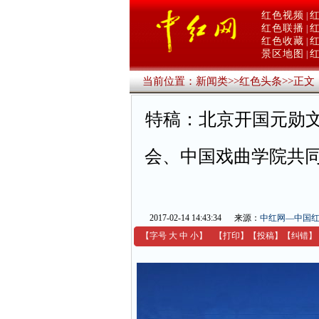
红色视频
|
红色联播
|
红色收藏
|
景区地图
|
当前位置：
新闻类
>>
红色头条
>>
正文
特稿：北京开国元勋
会、中国戏曲学院共同
2017-02-14 14:43:34
来源：
中红网—中国
【字号
大
中
小
】
【
打印
】
【
投稿
】
【
纠错
】