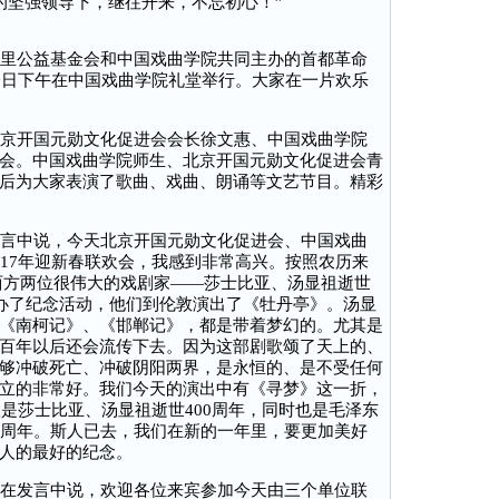
坚强领导下，继往开来，不忘初心！”
里公益基金会和中国戏曲学院共同主办的首都革命
，今日下午在中国戏曲学院礼堂举行。大家在一片欢乐
京开国元勋文化促进会会长徐文惠、中国戏曲学院
会。中国戏曲学院师生、北京开国元勋文化促进会青
后为大家表演了歌曲、戏曲、朗诵等文艺节目。精彩
言中说，今天北京开国元勋文化促进会、中国戏曲
017年迎新春联欢会，我感到非常高兴。按照农历来
是中西方两位很伟大的戏剧家——莎士比亚、汤显祖逝世
举办了纪念活动，他们到伦敦演出了《牡丹亭》。汤显
《南柯记》、《邯郸记》，都是带着梦幻的。尤其是
百年以后还会流传下去。因为这部剧歌颂了天上的、
够冲破死亡、冲破阴阳两界，是永恒的、是不受任何
立的非常好。我们今天的演出中有《寻梦》这一折，
仅是莎士比亚、汤显祖逝世400周年，同时也是毛泽东
0周年。斯人已去，我们在新的一年里，要更加美好
人的最好的纪念。
在发言中说，欢迎各位来宾参加今天由三个单位联