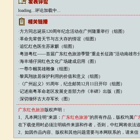
loading...
评论加载中...
·
方方同志诞辰120周年纪念活动在广州隆重举行（组图）
·
革命先辈曾天节与古大存的情谊（组图）
·
追忆红色医生苏家麒（组图）
·
粤游粤红——首届广东红色旅游季暨“重走长征路”活动南雄市
·
海丰埔仔洞红色文化广场建成启用（图）
·
一尊巾帼英雄雕像（组图）
·
黎凤翔故居保护利用的价值和意义（组图）
·
《广州起义》95周年，纪念邮简12月11日开印（组图）
·
记述南粤革命老区发展史首部力作《丰碑》出版（图）
·
深切缅怀古大存军长（图）
广东红色旅游
版权声明：
1、凡本网注明“来源：
广东红色旅游
”的所有作品，版权均属
广
在下载使用时必须注明稿件来源和作者，否则，中红网将依法
2、如因作品内容、版权和其他问题需要与本网联系的，请来信：js88@v