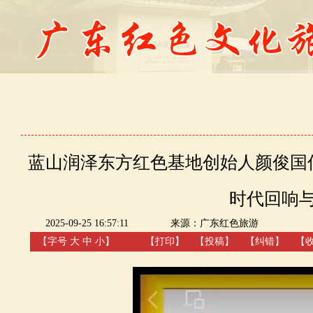
蓝山润泽东方红色基地创始人颜俊国
时代回响
2025-09-25 16:57:11
来源：
广东红色旅游
【字号
大
中
小
】
【
打印
】
【
投稿
】
【
纠错
】
【