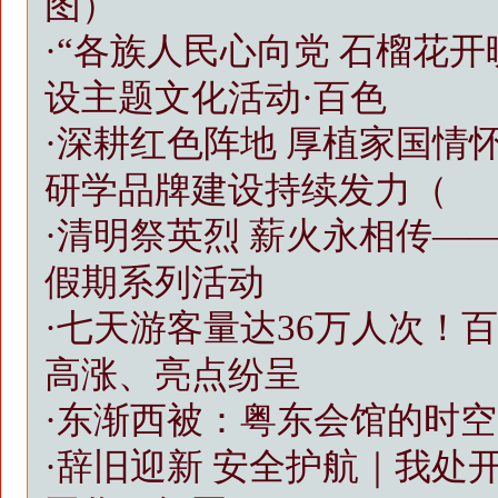
图）
·
“各族人民心向党 石榴花
设主题文化活动·百色
·
深耕红色阵地 厚植家国情
研学品牌建设持续发力（
·
清明祭英烈 薪火永相传——
假期系列活动
·
七天游客量达36万人次！
高涨、亮点纷呈
·
东渐西被：粤东会馆的时空
·
辞旧迎新 安全护航｜我处