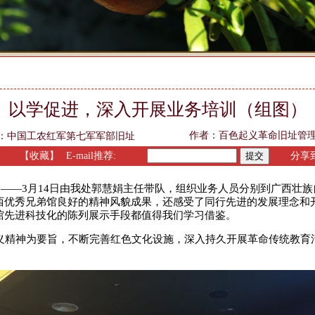
以学促进，深入开展业务培训（组图）
作者：百色起义革命旧址管
：
中国工农红军第七军军部旧址
】
【收藏】
E-mail推荐:
分享到
——3月14日由我处郭慧娟主任带队，组织业务人员分别到广西壮
西优秀兄弟馆良好的精神风貌成果，还感受了同行先进的发展理念和
馆先进科技化的陈列展示手段都值得我们学习借鉴。
精神为要旨，不断完善红色文化设施，深入持久开展革命传统教育