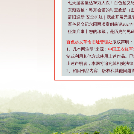
·
七天游客量达36万人次！百色起义
·
东渐西被：粤东会馆的时空叠影（
·
辞旧迎新 安全护航｜我处开展元旦
·
百色起义纪念园两项案例获评202
·
征集启事丨您的珍藏，是历史的见
百色起义革命旧址管理处
版权声明：
1、凡本网注明“来源：
中国工农红军
制或利用其他方式使用上述作品。已
上述声明者，本网将追究其相关法律
2、如因作品内容、版权和其他问题需要与本