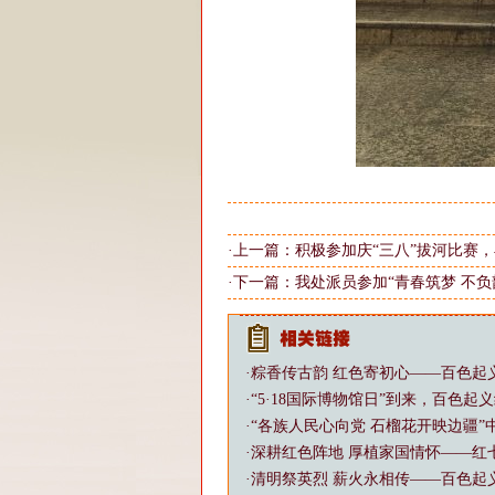
·上一篇：
积极参加庆“三八”拔河比赛，
·下一篇：
我处派员参加“青春筑梦 不
·
粽香传古韵 红色寄初心——百色起
·
“5·18国际博物馆日”到来，百色
·
“各族人民心向党 石榴花开映边疆
·
深耕红色阵地 厚植家国情怀——红
·
清明祭英烈 薪火永相传——百色起义