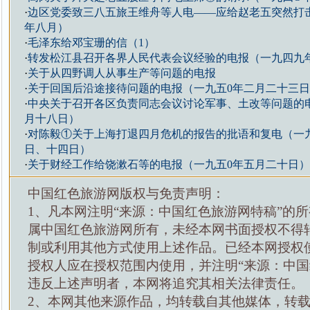
·
边区党委致三八五旅王维舟等人电——应给赵老五突然打
年八月）
·
毛泽东给邓宝珊的信（1）
·
转发松江县召开各界人民代表会议经验的电报（一九四九
·
关于从四野调人从事生产等问题的电报
·
关于回国后沿途接待问题的电报（一九五0年二月二十三日
·
中央关于召开各区负责同志会议讨论军事、土改等问题的
月十八日）
·
对陈毅①关于上海打退四月危机的报告的批语和复电（一
日、十四日）
·
关于财经工作给饶漱石等的电报（一九五0年五月二十日）
中国红色旅游网版权与免责声明：
1、凡本网注明“来源：中国红色旅游网特稿”的
属中国红色旅游网所有，未经本网书面授权不得
制或利用其他方式使用上述作品。已经本网授权
授权人应在授权范围内使用，并注明“来源：中国
违反上述声明者，本网将追究其相关法律责任。
2、本网其他来源作品，均转载自其他媒体，转