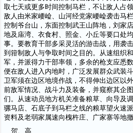
取七天或更多时间控制马栏，不让敌人占
敌人由米家崾崄、山河经党家崾崄袭击马
控制爷台山，东面控制武王山阵地，刘家
地及庙湾、衣食村、照金、小丘等要口处
事。要教育干部多采灵活的游击战，用袭
到箝制敌人与争取时间之目的。从速组织
军，并派得力干部率领，多余的枪支应悉
便在敌人进入内地时，广泛发展群众武装
卫军须在边区地境作战，不得伸出边区以
前敌军情况、战斗力及装备，并窥察其企
们。从速动员地方机关准备粮草、向导及
骡马店、石底子到马栏之线的粮草望火速
资料及老弱家属速向槐杵庄、广家寨等地
贺、高