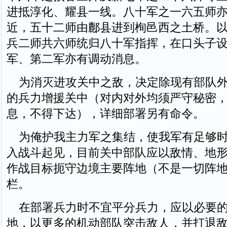
进抵淳化、耀县一线。八十军之一六五师
近，五十二师由鄜县进到栒邑西之土桥。
兵二师共六师统归八十军指挥，在口头子
军、第二军亦有调动消息。
为消灭进攻关中之敌，决定除现有部队外
的兵力增援关中（对内对外均须严守秘密
息，不得下达），详细部署另有命令。
为俺护我主力军之集结，使我军有足够时
入战斗起见，目前关中部队应以敌情、地
作战目标扼守边境主要阵地（不是一切阵
栏。
在部署兵力时不宜平分兵力，应以必要的
地，以更多的机动部队突击敌人，并打退