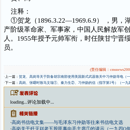
注释：
①贺龙（1896.3.22—1969.6.9） ，
产阶级革命家、军事家，中国人民解放军
人。1955年授予元帅军衔，时任陕甘宁晋
员。
(责任编辑：cmsnews200
·上一篇：
贺龙、高岗等关于防备胡宗南部使用美国新式武器致关中习仲勋等电（
·下一篇：
高岗、张曙时致马文瑞①、秦力生②、习仲勋的信（指字第1号）（一九
loading...
评论加载中...
·
高岗书信电文集——与毛泽东习仲勋等往来书信电文选
·
高岗关于歼灭赵老五股匪事向毛主席①的请示（一九四O