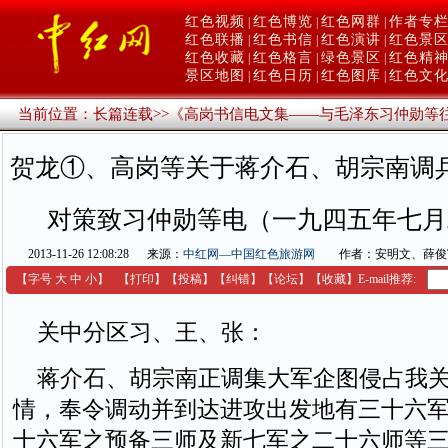
红色视频
红色博览
红色网群
作者专
|
|
|
红色联播
红色书信
红色演讲
红色景
|
|
|
红色收藏
红色格言
绿色景区
红色精
|
|
|
景区地图
红色日历
红色图库
红色文
|
|
|
当前位置：
长篇连载
>>
《高岗书信电文集——与毛泽东习仲勋等
贺龙①、高岗等关于蒋介石、胡宗南调
对策致习仲勋等电（一九四五年七月
2013-11-26 12:08:28
来源：
中红网—中国红色旅游网
作者：安明文、薛俊
【字号
大
中
小
】
【
打印
】
【
投稿
】
【
纠错
】
【
论坛
】
【收藏】
E-mail推荐:
关中分区习、王、张：
蒋介石、胡宗南正调集大军企图侵占我关
情，奉令调动并到达进攻出发地有三十六
十六军之预备三师及新七军之二十六师等