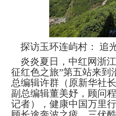
探访玉环连屿村： 追
炎炎夏日，中红网浙江
征红色之旅”第五站来到
总编辑许群（原新华社
副总编辑董美妤，顾问
记者），健康中国万里
顾长途奔波之疲，三伏