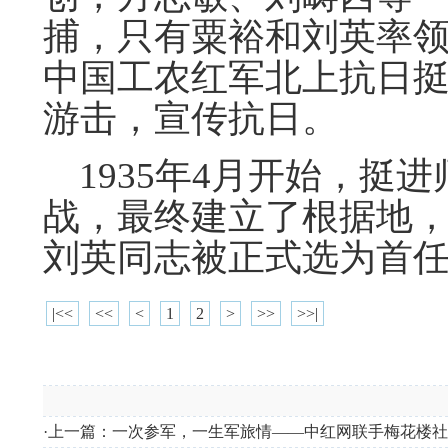
捕，只有粟裕和刘英率领
中国工农红军北上抗日
游击，宣传抗日。
1935年4月开始，挺
战，最终建立了根据地
刘英同志被正式选为首
|<<
<<
<
1
2
>
>>
>>|
·上一篇：
一次参军，一生军旅情——中红网联手梅花楼社区