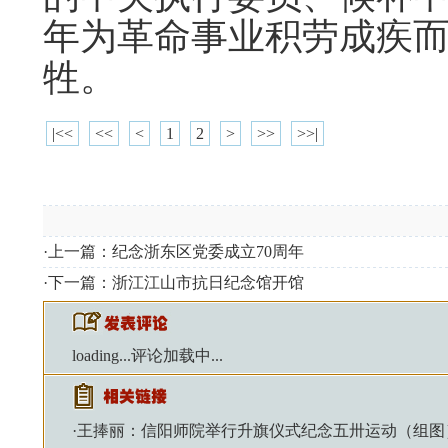
年为革命事业积劳成疾而病
牲。
|<<
<<
<
1
2
>
>>
>>|
·上一篇：
纪念浙东区党委成立70周年
·下一篇：
浙江江山市抗日纪念馆开馆
loading...
评论加载中...
·
王捧丽：信阳师院举行升旗仪式纪念五卅运动（组图