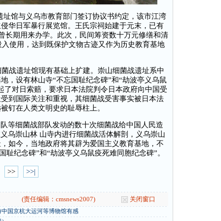
战遗址馆与义乌市教育部门签订协议书约定，该市江湾
立侵华日军暴行展览馆。王氏宗祠始建于元末，已有
，曾长期用来办学。此次，民间筹资数十万元修缮和清
以投入使用，达到既保护文物古迹又作为历史教育基地
菌战遗址馆现有基础上扩建。崇山细菌战遗址系中
地，设有林山寺“不忘国耻纪念碑”和“劫波亭义乌鼠
起了对日索赔，要求日本法院判令日本政府向中国受
址受到国际关注和重视，其细菌战受害事实被日本法
远被钉在人类文明史的耻辱柱上。
31部队等细菌战部队发动的数十次细菌战给中国人民造
在义乌崇山林 山寺内进行细菌战活体解剖，义乌崇山
耻，如今，当地政府将其辟为爱国主义教育基地，不
国耻纪念碑”和“劫波亭义乌鼠疫死难同胞纪念碑”。
>>
>>|
(责任编辑：cmsnews2007)
关闭窗口
游中国京杭大运河等博物馆有感