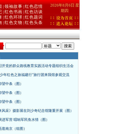
2026年8月6日 星
闻
领袖故事
红色恋情
|
|
期四
记
红色书画
红色访谈
|
|
舞
红色环球
红色题词
|
|
物
红色文物
红色头条
|
|
：
召开党的群众路线教育实践活动专题组织生活会
青少年红色之旅福建行”旅行团来我馆参观交流
仰望中条（图）
仰望中条（图）
仰望中条（图）
来风采》摄影展在刘少奇纪念馆隆重开展（图）
演进军营 唱响军民鱼水情（图）
砳逛南京（组图）