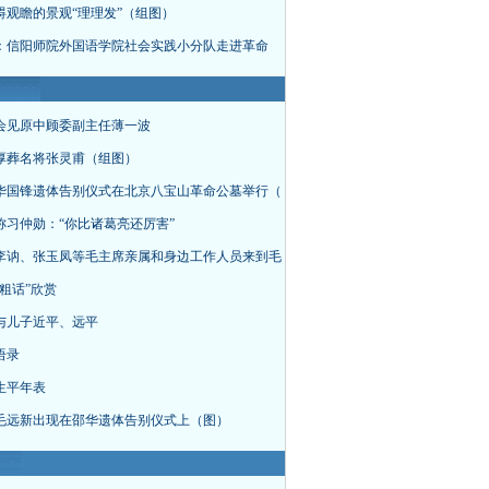
碍观瞻的景观“理理发”（组图）
：信阳师院外国语学院社会实践小分队走进革命
会见原中顾委副主任薄一波
厚葬名将张灵甫（组图）
华国锋遗体告别仪式在北京八宝山革命公墓举行（
称习仲勋：“你比诸葛亮还厉害”
李讷、张玉凤等毛主席亲属和身边工作人员来到毛
粗话”欣赏
与儿子近平、远平
语录
生平年表
毛远新出现在邵华遗体告别仪式上（图）