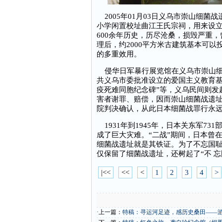
2005年01月03日义乌市崇山细菌
小学闲置校址曲江王氏宗祠，用来设
600余年历史，历尽沧桑，损毁严重
理后，约2000平方米古建筑基本可
的多重效用。
侵华日军暴行展览馆在义乌市崇山细
共义乌市委批准设立的爱国主义教育基
疫死难同胞纪念碑”等，义乌民间则发
害者谢罪、赔偿，因而崇山细菌战遗
院判决确认，从此日本细菌战罪行永
1931年到1945年，日本关东军7
成了巨大灾难。“二战”期间，日本曾
细菌战遗址就是其铁证。为了不忘国
仅保留了细菌战遗址，还树起了“不 忘
|<<
<<
<
1
2
3
4
>
·上一篇：
特稿：寻运河足迹，感历史桑田——