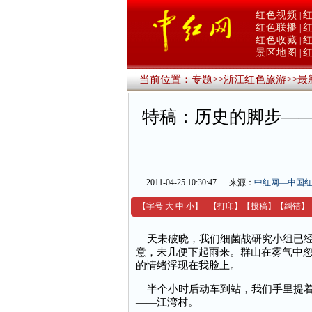
红色视频
|
红色联播
|
红色收藏
|
景区地图
|
当前位置：
专题
>>
浙江红色旅游
>>
最
特稿：历史的脚步—
2011-04-25 10:30:47
来源：
中红网—中国
【字号
大
中
小
】
【
打印
】
【
投稿
】
【
纠错
】
天未破晓，我们细菌战研究小组已经
意，未几便下起雨来。群山在雾气中
的情绪浮现在我脸上。
半个小时后动车到站，我们手里提着
——江湾村。