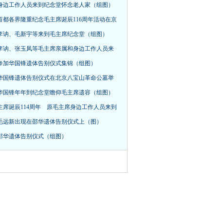
身边工作人员来到纪念堂怀念老人家（组图）
首都各界隆重纪念毛主席诞辰116周年活动在京
，李讷、毛新宇等来到毛主席纪念堂（组图）
李讷、张玉凤等毛主席亲属和身边工作人员来
参加华国锋遗体告别仪式集锦（组图）
华国锋遗体告别仪式在北京八宝山革命公墓举
华国锋年年到纪念堂瞻仰毛主席遗容（组图）
主席诞辰114周年 原毛主席身边工作人员来到
毛远新出现在邵华遗体告别仪式上（图）
邵华遗体告别仪式（组图）