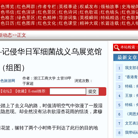
红色博览
红色网群
作者专栏
英模事迹
权威发布
领袖故事
史海秘
|
|
|
|
|
|
红色书信
红色演讲
红色景区
红色诗词
红色歌谣
红色镜头
红色游
|
|
|
|
|
|
红色格言
绿色景区
红色精神
导游词集
英模瞬间
特稿精选
红色歌
|
|
|
|
|
|
红色日历
红色图库
红色文化
红色课堂
精神大观
长篇连载
红色人
|
|
|
|
|
|
新动态
>>
正文
本
站检索
—记侵华日军细菌战义乌展览馆
（组图）
我支部
“香港
作者：浙江工商大学 土管10甲
红色旅游网
浏览次数：
于家超
特稿：
【
论坛
】
【收藏】
E-mail推荐:
王放：
特稿：
踏上了去义乌的路，时值清明空气中弥漫了一股湿
忽隐忽现。却全然没有沾衣欲湿杏花雨的恬淡，肃穆
《周恩
文艺表
花篮，辗转了两个小时终于到达了此行的目的地
我带砳