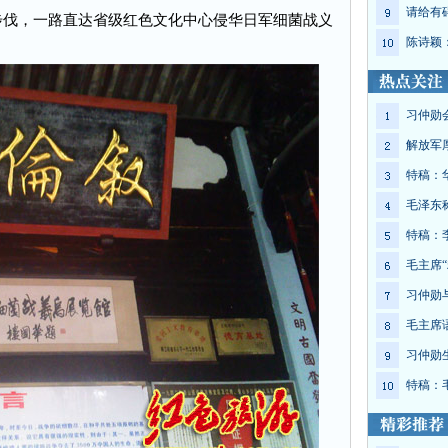
请给有
伐，一路直达省级红色文化中心侵华日军细菌战义
陈诗颖
习仲勋
解放军
特稿：
毛泽东
特稿：
毛主席“
习仲勋
毛主席
习仲勋
特稿：