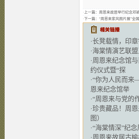
·上一篇：
周恩来故居举行纪念邓颖
·下一篇：
“周恩来家风图片展”全
·
长凳载情，印章
·
海棠情演艺联盟
·
周恩来纪念馆与
约仪式暨“探
·
“你为人民而来
恩来纪念馆举
·
“周恩来与党的
·
珍贵藏品！周恩
图）
·
“海棠情深”纪
·
周恩来故居古榆