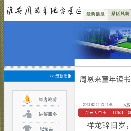
>> 最新播报
周恩来童年读书
2025-02-12 13:44:48
来源
【字号
大
中
小
】
【
打印
】
【
祥龙辞旧岁，