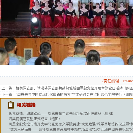
(责任编辑：cmsnew
·上一篇：
机关党支部、读书处党支部共赴盐城新四军纪念馆开展主题党日活动（组
·下一篇：
“周恩来与中国式现代化道路的探索”学术研讨会在淮阴师范学院举行（组图
·
长凳载情，印章铭心——周恩来童年读书旧址新增两件藏品（组图）
·
海棠情演艺联盟正式成立（组图）
·
周恩来纪念馆与南开大学马克思主义学院共建“大思政课”教学基地签约仪式暨“
·
“你为人民而来——缅怀周恩来崇高精神主题广场演出”公益活动在周恩来纪念馆