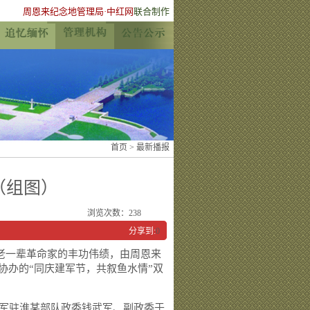
周恩来纪念地管理局
·
中红网
联合制作
首页
>
最新播报
（组图）
浏览次数：
238
分享到:
0
老一辈革命家的丰功伟绩，由周恩来
协办的“同庆建军节，共叙鱼水情”双
军驻淮某部队政委钱武军、副政委于