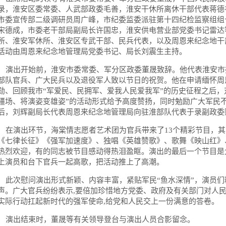
录，淮安区委常委、人武部政委毛善，淮安干休所离休干部代表蒋德
市委宣传部二级调研员周广峰，市纪委监委派驻第十四纪检监察组组
宋德成，市委老干部局副局长许国忠，淮安供电营业部党委书记雷达
所、淮安军休所、淮安区专武干部、民兵代表，以及周恩来纪念地干部
活动由周恩来纪念地管理局党委书记、局长刘震生主持。
演出开始前，淮安市委常委、军分区政委董晟致辞。他代表淮安市
部队官兵、广大民兵以及退役军人致以节日的祝贺。他在申请缅怀周
勋、回顾我市“军爱民、民拥军、爱我人民爱我军”的历史征程之后，
疆场、将演姿变雄姿”的活动形式给予高度赞扬，同时勉励广大军民
后，刘辉副局长代表周恩来纪念地管理局向驻淮部队代表于录副政委
在演出环节，海棠情志愿者艺术团为官兵带来了13个精彩节目，其
《七律长征》《强军加速度》、独唱《英雄赞歌》、歌舞《映山红》
热烈欢迎，有的同志被节目感动得热泪盈眶。演出的最后一个节目是
上演员和台下官兵一起高歌，把活动推上了高潮。
此次慰问演出形式新颖、内容丰富，紧贴军民“鱼水深情”，演员们
声。广大官兵纷纷表示,要倍加珍惜地方党委、政府及有关部门对人民
实际行动扛起新时代的强军使命,给党和人民交上一份满意的答卷。
演出结束时，董晟等有关领导登台与演出人员合影留念。