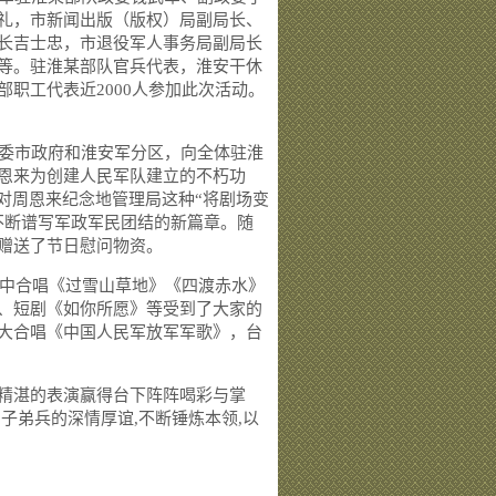
礼，市新闻出版（版权）局副局长、
长吉士忠，市退役军人事务局副局长
等。驻淮某部队官兵代表，淮安干休
职工代表近2000人参加此次活动。
委市政府和淮安军分区，向全体驻淮
恩来为创建人民军队建立的不朽功
对周恩来纪念地管理局这种“将剧场变
不断谱写军政军民团结的新篇章。随
赠送了节日慰问物资。
中合唱《过雪山草地》《四渡赤水》
、短剧《如你所愿》等受到了大家的
大合唱《中国人民军放军军歌》，台
精湛的表演赢得台下阵阵喝彩与掌
子弟兵的深情厚谊,不断锤炼本领,以