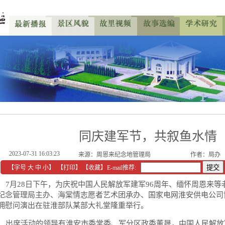
同庆建军节，共叙鱼水情
2023-07-31 16:03:23
来源：
周恩来纪念地管理局
作者：局办
【字号
大
中
小
】
【
打印
】
【收藏】
E-mail推荐:
7月28日下午，为庆祝中国人民解放军建军96周年、缅怀周恩来等
纪念管理局主办、海棠情志愿者艺术团承办、国家电网淮安供电公司
拥慰问演出在驻淮部队某部大礼堂隆重举行。
出席活动的领导有淮安市委常委、军分区政委董晟，中国人民解放