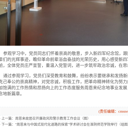
参观学习中，党员同志们怀着崇高的敬意，步入新四军纪念馆，跟
辈们的光辉事迹，瞻仰革命前辈浴血奋战的光荣历史，用心感受新四
前，全体党员庄严宣誓，重温入党誓词，进一步筑牢政治忠诚，在思
通过参观学习，党员们深受教育和鼓舞，纷纷表示要继承和发扬新
克己奉公的崇高精神，对党忠诚，积极工作，把革命精神转化为努力
加饱满的工作热情和昂扬向上的工作态度服务周恩来纪念地事业发展
念地新篇章。
(责任编辑：cmsnew
·上一篇：
周恩来故居召开廉政风险警示教育工作会议（图）
·下一篇：
“周恩来与中国式现代化道路的探索”学术研讨会在淮阴师范学院举行（组图