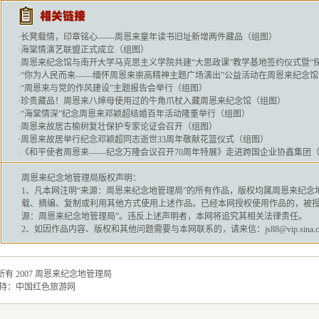
·
长凳载情，印章铭心——周恩来童年读书旧址新增两件藏品（组图）
·
海棠情演艺联盟正式成立（组图）
·
周恩来纪念馆与南开大学马克思主义学院共建“大思政课”教学基地签约仪式暨“
·
“你为人民而来——缅怀周恩来崇高精神主题广场演出”公益活动在周恩来纪念馆
·
“周恩来与党的作风建设”主题报告会举行（组图）
·
珍贵藏品！周恩来八婶母使用过的牛角爪杖入藏周恩来纪念馆（组图）
·
“海棠情深”纪念周恩来邓颖超结婚百年活动隆重举行（组图）
·
周恩来故居古榆树复壮保护专家论证会召开（组图）
·
周恩来故居举行纪念邓颖超同志逝世33周年敬献花篮仪式（组图）
·
《和平使者周恩来——纪念万隆会议召开70周年特展》走进跨国企业协鑫集团
周恩来纪念地管理局
版权声明：
1、凡本网注明“来源：
周恩来纪念地管理局
”的所有作品，版权均属
周恩来纪念
载、摘编、复制或利用其他方式使用上述作品。已经本网授权使用作品的，被授
源：
周恩来纪念地管理局
”。违反上述声明者，本网将追究其相关法律责任。
2、如因作品内容、版权和其他问题需要与本网联系的，请来信：js88@vip.sina.c
有 2007
周恩来纪念地管理局
持：
中国红色旅游网