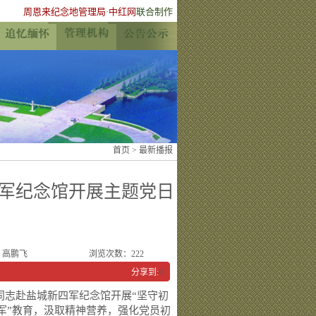
周恩来纪念地管理局
·
中红网
联合制作
首页
>
最新播报
军纪念馆开展主题党日
、高鹏飞
浏览次数：
222
分享到:
0
同志赴盐城新四军纪念馆开展“坚守初
铁军”教育，汲取精神营养，强化党员初