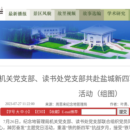
机关党支部、读书处党支部共赴盐城新四
活动（组图）
2023-07-27 11:22:00
来源：
周恩来纪念地管理局
作者：叶勇
【字号
大
中
小
】
【
打印
】
【收藏】
E-mail推荐:
7月26日，纪念地管理局机关党支部、读书处党支部联合组织党员
心，踔厉奋发”主题党日活动，重温“铁的新四军”抗战岁月，接受“