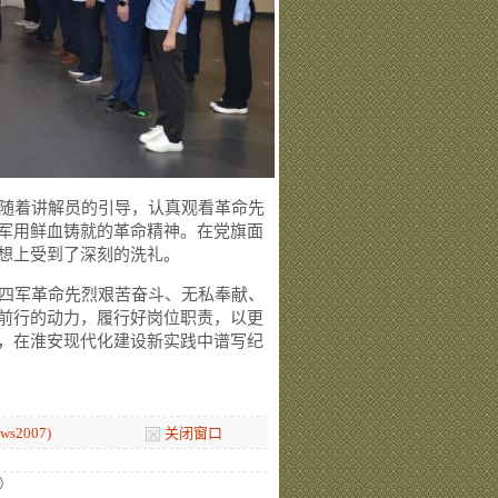
随着讲解员的引导，认真观看革命先
军用鲜血铸就的革命精神。在党旗面
想上受到了深刻的洗礼。
四军革命先烈艰苦奋斗、无私奉献、
前行的动力，履行好岗位职责，以更
，在淮安现代化建设新实践中谱写纪
s2007)
关闭窗口
）